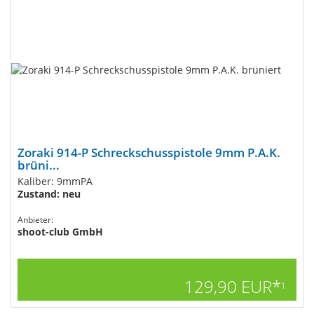
Zoraki 914-P Schreckschusspistole 9mm P.A.K.
brüni...
Kaliber: 9mmPA
Zustand: neu
Anbieter:
shoot-club GmbH
129,90 EUR*
1