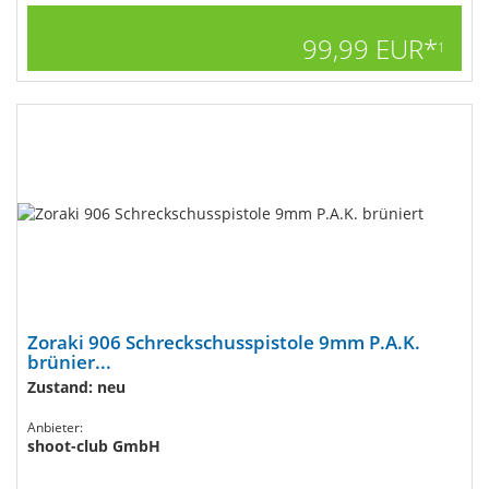
99,99 EUR*
1
Zoraki 906 Schreckschusspistole 9mm P.A.K.
brünier...
Zustand: neu
Anbieter:
shoot-club GmbH