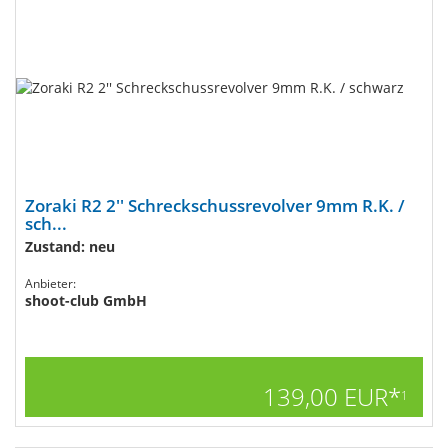
Zoraki R2 2'' Schreckschussrevolver 9mm R.K. /
sch...
Zustand: neu
Anbieter:
shoot-club GmbH
139,00 EUR*
1