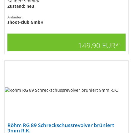
Kaliber: 9mmRK
Zustand: neu
Anbieter:
shoot-club GmbH
149,90 EUR*
1
Röhm RG 89 Schreckschussrevolver brüniert
9mm R.K.