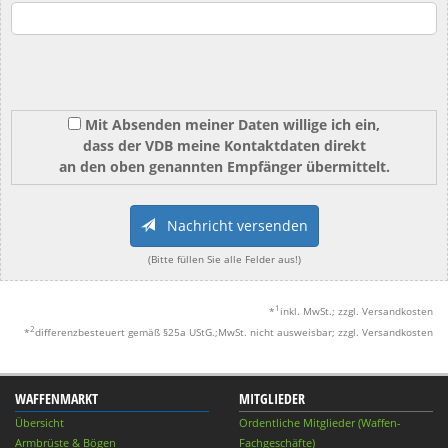
Mit Absenden meiner Daten willige ich ein,
dass der VDB meine Kontaktdaten direkt
an den oben genannten Empfänger übermittelt.
Nachricht versenden
(Bitte füllen Sie alle Felder aus!)
1
*
inkl. MwSt.; zzgl. Versandkosten
2
*
differenzbesteuert gemäß §25a UStG.;MwSt. nicht ausweisbar; zzgl. Versandkosten
WAFFENMARKT
MITGLIEDER
Übersicht
Ordentliche Mitglieder (Waffen-
Armbrüste & Bögen
Fachgeschäfte)