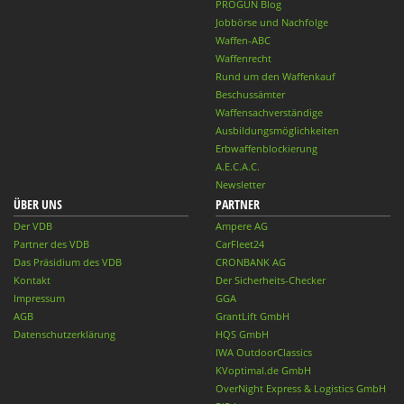
PROGUN Blog
Jobbörse und Nachfolge
Waffen-ABC
Waffenrecht
Rund um den Waffenkauf
Beschussämter
Waffensachverständige
Ausbildungsmöglichkeiten
Erbwaffenblockierung
A.E.C.A.C.
Newsletter
ÜBER UNS
PARTNER
Der VDB
Ampere AG
Partner des VDB
CarFleet24
Das Präsidium des VDB
CRONBANK AG
Kontakt
Der Sicherheits-Checker
Impressum
GGA
AGB
GrantLift GmbH
Datenschutzerklärung
HQS GmbH
IWA OutdoorClassics
KVoptimal.de GmbH
OverNight Express & Logistics GmbH