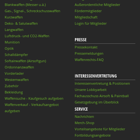
Blankwaffen (Messer u.ä.)
Außerordentliche Mitglieder
Gas-, Signal-, Schreckschusswaffen
Fördermitglieder
Kurzwaffen
Mitgliedschaft
Deko- & Salutwaffen
Login für Mitglieder
Langwaffen
Luftdruck- und CO2-Waffen
PRESSE
Munition
Pressekontakt
Optik
Pressemeldungen
Schalldämpfer
Waffenrechts-FAQ
Softairwaffen (Airsoftgun)
Ordonnanzwaffen
Vorderlader
INTERESSENVERTRETUNG
Westernwaffen
Interessenvertretung & Positionen
Zubehör
Unsere Lobbyarbeit
Bekleidung
Fachausschuss Airsoft & Paintball
Waffensuche - Kaufgesuch aufgeben
Gesetzgebung im Überblick
Waffenverkauf - Verkaufsangebot
SERVICE
aufgeben
Nachrichten
Merch-Shop
Vorteilsangebote für Mitglieder
Fortbildungsangebote