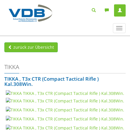
Navig
ein-/
zurück zur Übersicht
TIKKA
TIKKA , T3x CTR (Compact Tactical Rifle )
Kal.308Win.