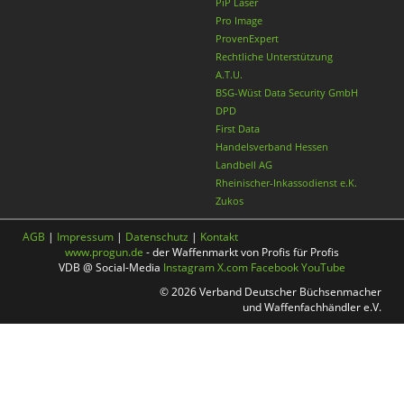
PiP Laser
Pro Image
ProvenExpert
Rechtliche Unterstützung
A.T.U.
BSG-Wüst Data Security GmbH
DPD
First Data
Handelsverband Hessen
Landbell AG
Rheinischer-Inkassodienst e.K.
Zukos
AGB
|
Impressum
|
Datenschutz
|
Kontakt
www.progun.de
- der Waffenmarkt von Profis für Profis
VDB @ Social-Media
Instagram
X.com
Facebook
YouTube
© 2026 Verband Deutscher Büchsenmacher
und Waffenfachhändler e.V.
Nach oben