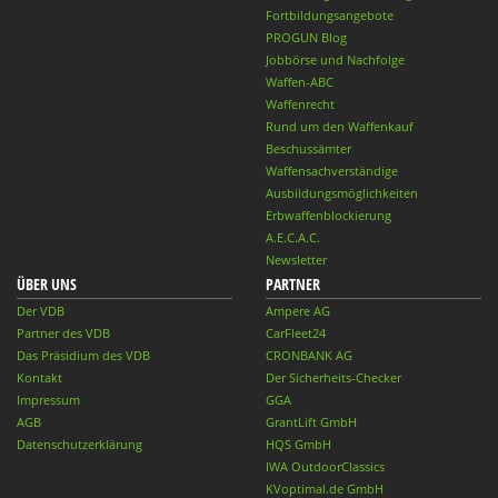
Fortbildungsangebote
PROGUN Blog
Jobbörse und Nachfolge
Waffen-ABC
Waffenrecht
Rund um den Waffenkauf
Beschussämter
Waffensachverständige
Ausbildungsmöglichkeiten
Erbwaffenblockierung
A.E.C.A.C.
Newsletter
ÜBER UNS
PARTNER
Der VDB
Ampere AG
Partner des VDB
CarFleet24
Das Präsidium des VDB
CRONBANK AG
Kontakt
Der Sicherheits-Checker
Impressum
GGA
AGB
GrantLift GmbH
Datenschutzerklärung
HQS GmbH
IWA OutdoorClassics
KVoptimal.de GmbH