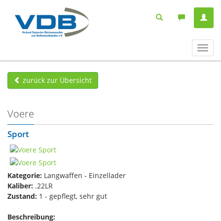
Navig
ein-/
zurück zur Übersicht
Voere
Sport
Kategorie:
Langwaffen - Einzellader
Kaliber:
.22LR
Zustand:
1 - gepflegt, sehr gut
Beschreibung: