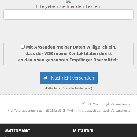
Bitte geben Sie hier den Text ein:
Mit Absenden meiner Daten willige ich ein,
dass der VDB meine Kontaktdaten direkt
an den oben genannten Empfänger übermittelt.
Nachricht versenden
(Bitte füllen Sie alle Felder aus!)
1
*
inkl. MwSt.; zzgl. Versandkosten
2
*
differenzbesteuert gemäß §25a UStG.;MwSt. nicht ausweisbar; zzgl. Versandkosten
WAFFENMARKT
MITGLIEDER