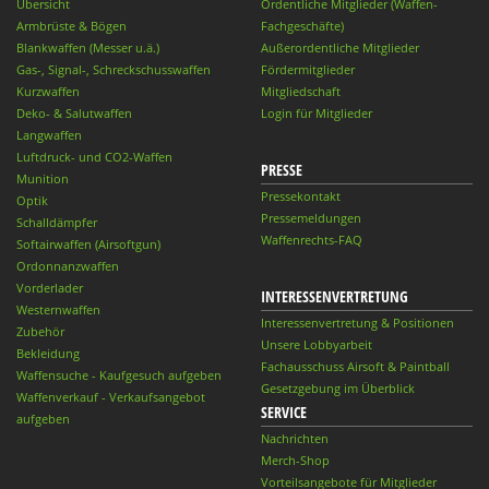
Übersicht
Ordentliche Mitglieder (Waffen-
Armbrüste & Bögen
Fachgeschäfte)
Blankwaffen (Messer u.ä.)
Außerordentliche Mitglieder
Gas-, Signal-, Schreckschusswaffen
Fördermitglieder
Kurzwaffen
Mitgliedschaft
Deko- & Salutwaffen
Login für Mitglieder
Langwaffen
Luftdruck- und CO2-Waffen
PRESSE
Munition
Pressekontakt
Optik
Pressemeldungen
Schalldämpfer
Waffenrechts-FAQ
Softairwaffen (Airsoftgun)
Ordonnanzwaffen
Vorderlader
INTERESSENVERTRETUNG
Westernwaffen
Interessenvertretung & Positionen
Zubehör
Unsere Lobbyarbeit
Bekleidung
Fachausschuss Airsoft & Paintball
Waffensuche - Kaufgesuch aufgeben
Gesetzgebung im Überblick
Waffenverkauf - Verkaufsangebot
SERVICE
aufgeben
Nachrichten
Merch-Shop
Vorteilsangebote für Mitglieder