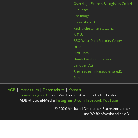
OverNight Express & Logistics GmbH
PiP Laser
Pro Image
ProvenExpert
Rechtliche Unterstützung
A.T.U.
BSG-Wüst Data Security GmbH
DPD
First Data
Handelsverband Hessen
Landbell AG
Rheinischer-Inkassodienst e.K.
Zukos
AGB
|
Impressum
|
Datenschutz
|
Kontakt
www.progun.de
- der Waffenmarkt von Profis für Profis
VDB @ Social-Media
Instagram
X.com
Facebook
YouTube
© 2026 Verband Deutscher Büchsenmacher
und Waffenfachhändler e.V.