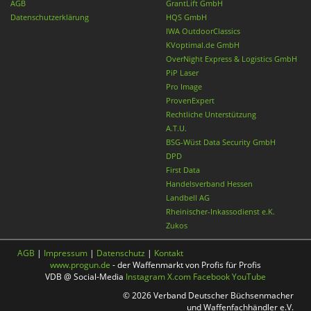
AGB
GrantLift GmbH
Datenschutzerklärung
HQS GmbH
IWA OutdoorClassics
KVoptimal.de GmbH
OverNight Express & Logistics GmbH
PiP Laser
Pro Image
ProvenExpert
Rechtliche Unterstützung
A.T.U.
BSG-Wüst Data Security GmbH
DPD
First Data
Handelsverband Hessen
Landbell AG
Rheinischer-Inkassodienst e.K.
Zukos
AGB
|
Impressum
|
Datenschutz
|
Kontakt
www.progun.de
- der Waffenmarkt von Profis für Profis
VDB @ Social-Media
Instagram
X.com
Facebook
YouTube
© 2026 Verband Deutscher Büchsenmacher
und Waffenfachhändler e.V.