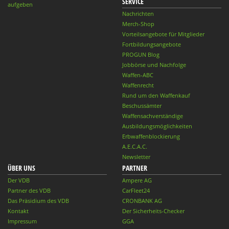
SERVICE
aufgeben
Nachrichten
Merch-Shop
Vorteilsangebote für Mitglieder
Fortbildungsangebote
PROGUN Blog
Jobbörse und Nachfolge
Waffen-ABC
Waffenrecht
Rund um den Waffenkauf
Beschussämter
Waffensachverständige
Ausbildungsmöglichkeiten
Erbwaffenblockierung
A.E.C.A.C.
Newsletter
ÜBER UNS
PARTNER
Der VDB
Ampere AG
Partner des VDB
CarFleet24
Das Präsidium des VDB
CRONBANK AG
Kontakt
Der Sicherheits-Checker
Impressum
GGA