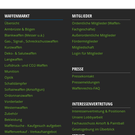
WAFFENMARKT
MITGLIEDER
Übersicht
Ordentliche Mitglieder (Waffen-
Armbrüste & Bögen
Fachgeschäfte)
Blankwaffen (Messer u.ä.)
Außerordentliche Mitglieder
Gas-, Signal-, Schreckschusswaffen
Fördermitglieder
Kurzwaffen
Mitgliedschaft
Deko- & Salutwaffen
Login für Mitglieder
Langwaffen
Luftdruck- und CO2-Waffen
PRESSE
Munition
Pressekontakt
Optik
Pressemeldungen
Schalldämpfer
Waffenrechts-FAQ
Softairwaffen (Airsoftgun)
Ordonnanzwaffen
Vorderlader
INTERESSENVERTRETUNG
Westernwaffen
Interessenvertretung & Positionen
Zubehör
Unsere Lobbyarbeit
Bekleidung
Fachausschuss Airsoft & Paintball
Waffensuche - Kaufgesuch aufgeben
Gesetzgebung im Überblick
Waffenverkauf - Verkaufsangebot