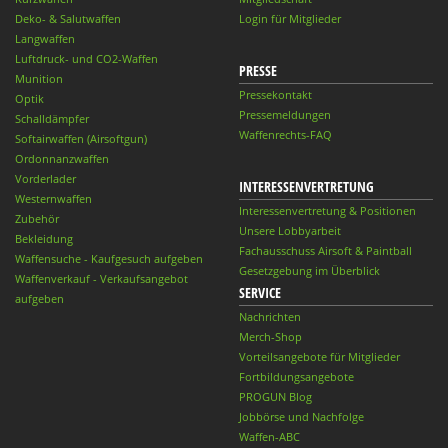
Deko- & Salutwaffen
Login für Mitglieder
Langwaffen
Luftdruck- und CO2-Waffen
PRESSE
Munition
Pressekontakt
Optik
Pressemeldungen
Schalldämpfer
Waffenrechts-FAQ
Softairwaffen (Airsoftgun)
Ordonnanzwaffen
Vorderlader
INTERESSENVERTRETUNG
Westernwaffen
Interessenvertretung & Positionen
Zubehör
Unsere Lobbyarbeit
Bekleidung
Fachausschuss Airsoft & Paintball
Waffensuche - Kaufgesuch aufgeben
Gesetzgebung im Überblick
Waffenverkauf - Verkaufsangebot
SERVICE
aufgeben
Nachrichten
Merch-Shop
Vorteilsangebote für Mitglieder
Fortbildungsangebote
PROGUN Blog
Jobbörse und Nachfolge
Waffen-ABC