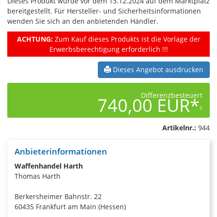
Dieses Produkt wurde vor dem 13.12.2024 auf dem Marktplatz
bereitgestellt. Für Hersteller- und Sicherheitsinformationen
wenden Sie sich an den anbietenden Händler.
ACHTUNG:
Zum Kauf dieses Produkts ist die Vorlage der
Erwerbsberechtigung erforderlich !!!
Dieses Angebot ausdrucken
Differenzbesteuert
740,00 EUR*
2
Artikelnr.:
944
Anbieterinformationen
Waffenhandel Harth
Thomas Harth
Berkersheimer Bahnstr. 22
60435 Frankfurt am Main (Hessen)