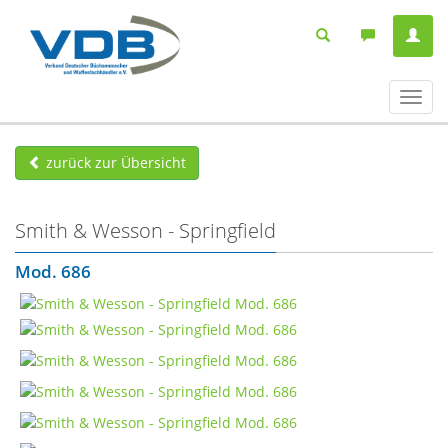
Navig
ein-/
zurück zur Übersicht
Smith & Wesson - Springfield
Mod. 686