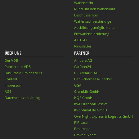
Waffenrecht
Rund um den Waffenkauf
Beschussämter
Waffensachverständige
Ausbildungsmöglichkeiten
Erbwaffenblockierung
A.E.C.A.C.
Newsletter
ÜBER UNS
PARTNER
Der VDB
Ampere AG
Partner des VDB
CarFleet24
Das Präsidium des VDB
CRONBANK AG
Kontakt
Der Sicherheits-Checker
Impressum
GGA
AGB
GrantLift GmbH
Datenschutzerklärung
HQS GmbH
IWA OutdoorClassics
KVoptimal.de GmbH
OverNight Express & Logistics GmbH
PiP Laser
Pro Image
ProvenExpert