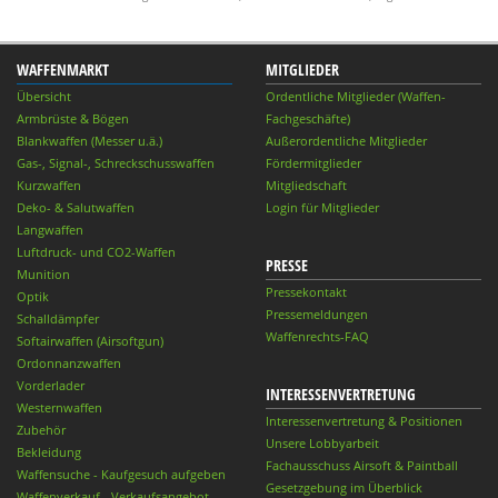
WAFFENMARKT
MITGLIEDER
Übersicht
Ordentliche Mitglieder (Waffen-
Armbrüste & Bögen
Fachgeschäfte)
Blankwaffen (Messer u.ä.)
Außerordentliche Mitglieder
Gas-, Signal-, Schreckschusswaffen
Fördermitglieder
Kurzwaffen
Mitgliedschaft
Deko- & Salutwaffen
Login für Mitglieder
Langwaffen
Luftdruck- und CO2-Waffen
PRESSE
Munition
Pressekontakt
Optik
Pressemeldungen
Schalldämpfer
Waffenrechts-FAQ
Softairwaffen (Airsoftgun)
Ordonnanzwaffen
Vorderlader
INTERESSENVERTRETUNG
Westernwaffen
Interessenvertretung & Positionen
Zubehör
Unsere Lobbyarbeit
Bekleidung
Fachausschuss Airsoft & Paintball
Waffensuche - Kaufgesuch aufgeben
Gesetzgebung im Überblick
Waffenverkauf - Verkaufsangebot