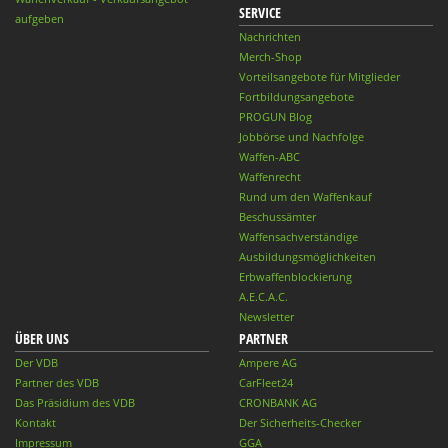
SERVICE
aufgeben
Nachrichten
Merch-Shop
Vorteilsangebote für Mitglieder
Fortbildungsangebote
PROGUN Blog
Jobbörse und Nachfolge
Waffen-ABC
Waffenrecht
Rund um den Waffenkauf
Beschussämter
Waffensachverständige
Ausbildungsmöglichkeiten
Erbwaffenblockierung
A.E.C.A.C.
Newsletter
ÜBER UNS
PARTNER
Der VDB
Ampere AG
Partner des VDB
CarFleet24
Das Präsidium des VDB
CRONBANK AG
Kontakt
Der Sicherheits-Checker
Impressum
GGA