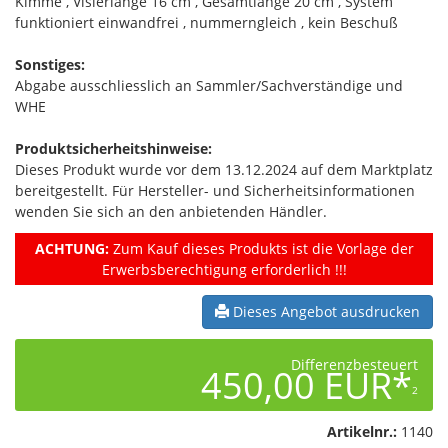
Kimme , Visierlänge 16 cm , Gesamtlänge 20 cm , System
funktioniert einwandfrei , nummerngleich , kein Beschuß
Sonstiges:
Abgabe ausschliesslich an Sammler/Sachverständige und
WHE
Produktsicherheitshinweise:
Dieses Produkt wurde vor dem 13.12.2024 auf dem Marktplatz
bereitgestellt. Für Hersteller- und Sicherheitsinformationen
wenden Sie sich an den anbietenden Händler.
ACHTUNG:
Zum Kauf dieses Produkts ist die Vorlage der
Erwerbsberechtigung erforderlich !!!
Dieses Angebot ausdrucken
Differenzbesteuert
450,00 EUR*
2
Artikelnr.:
1140