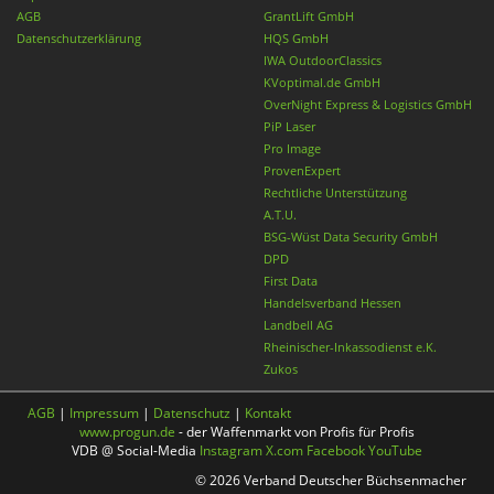
AGB
GrantLift GmbH
Datenschutzerklärung
HQS GmbH
IWA OutdoorClassics
KVoptimal.de GmbH
OverNight Express & Logistics GmbH
PiP Laser
Pro Image
ProvenExpert
Rechtliche Unterstützung
A.T.U.
BSG-Wüst Data Security GmbH
DPD
First Data
Handelsverband Hessen
Landbell AG
Rheinischer-Inkassodienst e.K.
Zukos
AGB
|
Impressum
|
Datenschutz
|
Kontakt
www.progun.de
- der Waffenmarkt von Profis für Profis
VDB @ Social-Media
Instagram
X.com
Facebook
YouTube
© 2026 Verband Deutscher Büchsenmacher