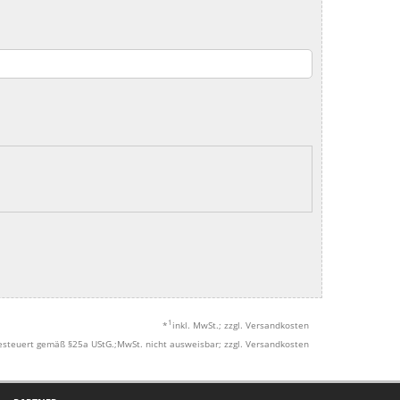
1
*
inkl. MwSt.; zzgl. Versandkosten
esteuert gemäß §25a UStG.;MwSt. nicht ausweisbar; zzgl. Versandkosten