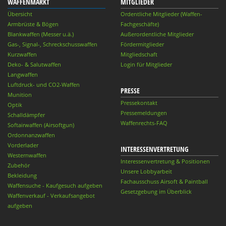
WAFFENMARKT
MITGLIEDER
Übersicht
Ordentliche Mitglieder (Waffen-
Armbrüste & Bögen
Fachgeschäfte)
Blankwaffen (Messer u.ä.)
Außerordentliche Mitglieder
Gas-, Signal-, Schreckschusswaffen
Fördermitglieder
Kurzwaffen
Mitgliedschaft
Deko- & Salutwaffen
Login für Mitglieder
Langwaffen
Luftdruck- und CO2-Waffen
PRESSE
Munition
Pressekontakt
Optik
Pressemeldungen
Schalldämpfer
Waffenrechts-FAQ
Softairwaffen (Airsoftgun)
Ordonnanzwaffen
Vorderlader
INTERESSENVERTRETUNG
Westernwaffen
Interessenvertretung & Positionen
Zubehör
Unsere Lobbyarbeit
Bekleidung
Fachausschuss Airsoft & Paintball
Waffensuche - Kaufgesuch aufgeben
Gesetzgebung im Überblick
Waffenverkauf - Verkaufsangebot
aufgeben