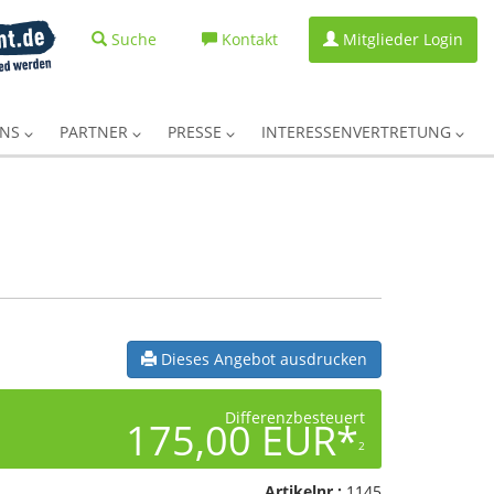
Suche
Kontakt
Mitglieder Login
UNS
PARTNER
PRESSE
INTERESSENVERTRETUNG
Dieses Angebot ausdrucken
Differenzbesteuert
175,00 EUR*
2
Artikelnr.:
1145