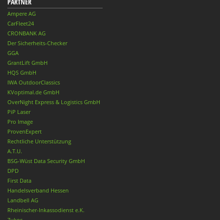
PARTNER
Ampere AG
CarFleet24
CRONBANK AG
Der Sicherheits-Checker
GGA
GrantLift GmbH
HQS GmbH
IWA OutdoorClassics
KVoptimal.de GmbH
OverNight Express & Logistics GmbH
PiP Laser
Pro Image
ProvenExpert
Rechtliche Unterstützung
A.T.U.
BSG-Wüst Data Security GmbH
DPD
First Data
Handelsverband Hessen
Landbell AG
Rheinischer-Inkassodienst e.K.
Zukos