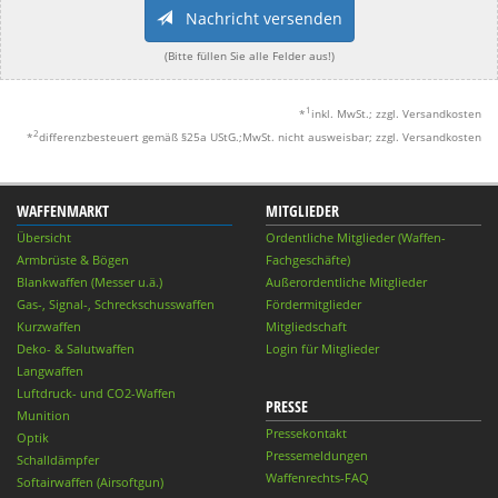
Nachricht versenden
(Bitte füllen Sie alle Felder aus!)
1
*
inkl. MwSt.; zzgl. Versandkosten
2
*
differenzbesteuert gemäß §25a UStG.;MwSt. nicht ausweisbar; zzgl. Versandkosten
WAFFENMARKT
MITGLIEDER
Übersicht
Ordentliche Mitglieder (Waffen-
Armbrüste & Bögen
Fachgeschäfte)
Blankwaffen (Messer u.ä.)
Außerordentliche Mitglieder
Gas-, Signal-, Schreckschusswaffen
Fördermitglieder
Kurzwaffen
Mitgliedschaft
Deko- & Salutwaffen
Login für Mitglieder
Langwaffen
Luftdruck- und CO2-Waffen
PRESSE
Munition
Pressekontakt
Optik
Pressemeldungen
Schalldämpfer
Waffenrechts-FAQ
Softairwaffen (Airsoftgun)