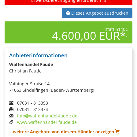
Erwerbsberechtigung erforderlich !!!
Dieses Angebot ausdrucken
statt 5140€
4.600,00 EUR*
1
Anbieterinformationen
Waffenhandel Faude
Christian Faude
Vaihinger Straße 14
71063 Sindelfingen (Baden-Württemberg)
07031 - 813353
07031 - 813374
info@waffenhandel-faude.de
www.waffenhandel-faude.de
...weitere Angebote von diesem Händler anzeigen