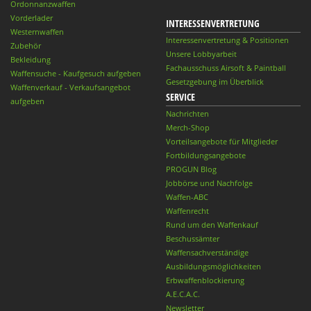
Ordonnanzwaffen
Vorderlader
INTERESSENVERTRETUNG
Westernwaffen
Interessenvertretung & Positionen
Zubehör
Unsere Lobbyarbeit
Bekleidung
Fachausschuss Airsoft & Paintball
Waffensuche - Kaufgesuch aufgeben
Gesetzgebung im Überblick
Waffenverkauf - Verkaufsangebot
SERVICE
aufgeben
Nachrichten
Merch-Shop
Vorteilsangebote für Mitglieder
Fortbildungsangebote
PROGUN Blog
Jobbörse und Nachfolge
Waffen-ABC
Waffenrecht
Rund um den Waffenkauf
Beschussämter
Waffensachverständige
Ausbildungsmöglichkeiten
Erbwaffenblockierung
A.E.C.A.C.
Newsletter