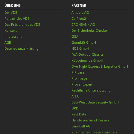
ÜBER UNS
PARTNER
Der VDB
Ampere AG
Partner des VDB
CarFleet24
Das Präsidium des VDB
CRONBANK AG
Kontakt
Der Sicherheits-Checker
Impressum
GGA
AGB
GrantLift GmbH
Datenschutzerklärung
HQS GmbH
IWA OutdoorClassics
KVoptimal.de GmbH
OverNight Express & Logistics GmbH
PiP Laser
Pro Image
ProvenExpert
Rechtliche Unterstützung
A.T.U.
BSG-Wüst Data Security GmbH
DPD
First Data
Handelsverband Hessen
Landbell AG
Rheinischer-Inkassodienst e.K.