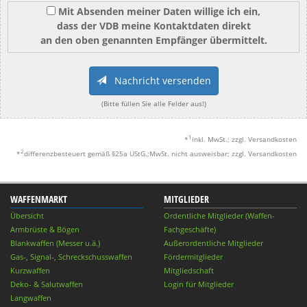
Mit Absenden meiner Daten willige ich ein,
dass der VDB meine Kontaktdaten direkt
an den oben genannten Empfänger übermittelt.
Nachricht versenden
(Bitte füllen Sie alle Felder aus!)
1
*
inkl. MwSt.; zzgl. Versandkosten
2
*
differenzbesteuert gemäß §25a UStG.;MwSt. nicht ausweisbar; zzgl. Versandkosten
WAFFENMARKT
MITGLIEDER
Übersicht
Ordentliche Mitglieder (Waffen-
Armbrüste & Bögen
Fachgeschäfte)
Blankwaffen (Messer u.ä.)
Außerordentliche Mitglieder
Gas-, Signal-, Schreckschusswaffen
Fördermitglieder
Kurzwaffen
Mitgliedschaft
Deko- & Salutwaffen
Login für Mitglieder
Langwaffen