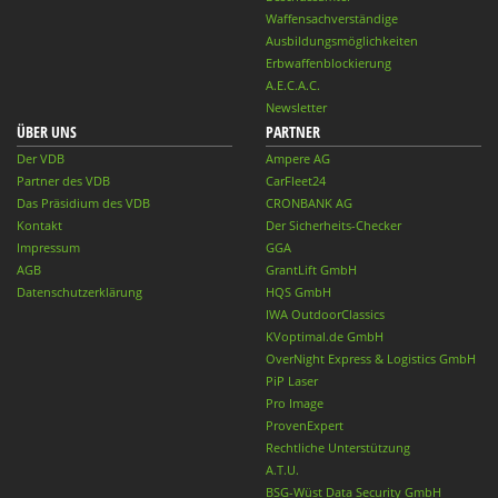
Waffensachverständige
Ausbildungsmöglichkeiten
Erbwaffenblockierung
A.E.C.A.C.
Newsletter
ÜBER UNS
PARTNER
Der VDB
Ampere AG
Partner des VDB
CarFleet24
Das Präsidium des VDB
CRONBANK AG
Kontakt
Der Sicherheits-Checker
Impressum
GGA
AGB
GrantLift GmbH
Datenschutzerklärung
HQS GmbH
IWA OutdoorClassics
KVoptimal.de GmbH
OverNight Express & Logistics GmbH
PiP Laser
Pro Image
ProvenExpert
Rechtliche Unterstützung
A.T.U.
BSG-Wüst Data Security GmbH