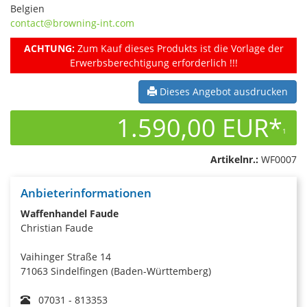
Belgien
contact@browning-int.com
ACHTUNG:
Zum Kauf dieses Produkts ist die Vorlage der
Erwerbsberechtigung erforderlich !!!
Dieses Angebot ausdrucken
1.590,00 EUR*
1
Artikelnr.:
WF0007
Anbieterinformationen
Waffenhandel Faude
Christian Faude
Vaihinger Straße 14
71063 Sindelfingen (Baden-Württemberg)
07031 - 813353