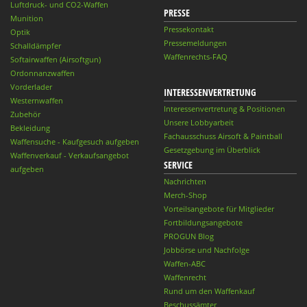
Luftdruck- und CO2-Waffen
PRESSE
Munition
Pressekontakt
Optik
Pressemeldungen
Schalldämpfer
Waffenrechts-FAQ
Softairwaffen (Airsoftgun)
Ordonnanzwaffen
Vorderlader
INTERESSENVERTRETUNG
Westernwaffen
Interessenvertretung & Positionen
Zubehör
Unsere Lobbyarbeit
Bekleidung
Fachausschuss Airsoft & Paintball
Waffensuche - Kaufgesuch aufgeben
Gesetzgebung im Überblick
Waffenverkauf - Verkaufsangebot
SERVICE
aufgeben
Nachrichten
Merch-Shop
Vorteilsangebote für Mitglieder
Fortbildungsangebote
PROGUN Blog
Jobbörse und Nachfolge
Waffen-ABC
Waffenrecht
Rund um den Waffenkauf
Beschussämter