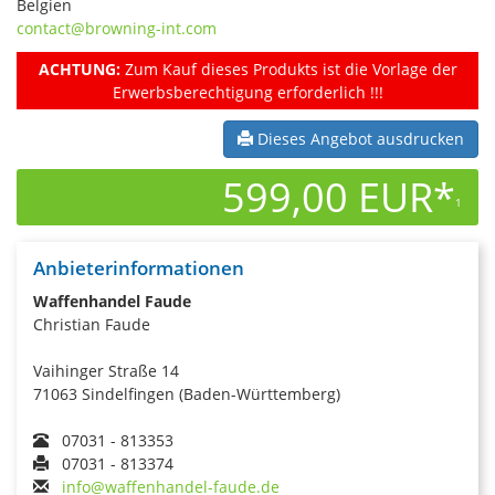
Belgien
contact@browning-int.com
ACHTUNG:
Zum Kauf dieses Produkts ist die Vorlage der
Erwerbsberechtigung erforderlich !!!
Dieses Angebot ausdrucken
599,00 EUR*
1
Anbieterinformationen
Waffenhandel Faude
Christian Faude
Vaihinger Straße 14
71063 Sindelfingen (Baden-Württemberg)
07031 - 813353
07031 - 813374
info@waffenhandel-faude.de