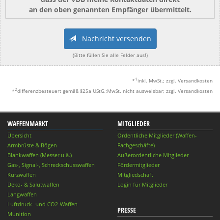
an den oben genannten Empfänger übermittelt.
Nachricht versenden
(Bitte füllen Sie alle Felder aus!)
1
*
inkl. MwSt.; zzgl. Versandkosten
2
*
differenzbesteuert gemäß §25a UStG.;MwSt. nicht ausweisbar; zzgl. Versandkosten
WAFFENMARKT
MITGLIEDER
Übersicht
Ordentliche Mitglieder (Waffen-
Armbrüste & Bögen
Fachgeschäfte)
Blankwaffen (Messer u.ä.)
Außerordentliche Mitglieder
Gas-, Signal-, Schreckschusswaffen
Fördermitglieder
Kurzwaffen
Mitgliedschaft
Deko- & Salutwaffen
Login für Mitglieder
Langwaffen
Luftdruck- und CO2-Waffen
PRESSE
Munition