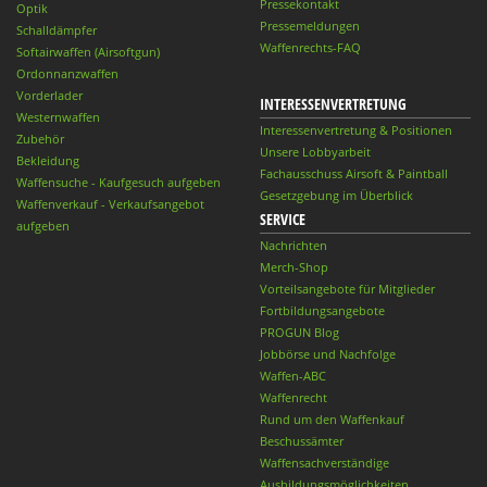
Pressekontakt
Optik
Pressemeldungen
Schalldämpfer
Waffenrechts-FAQ
Softairwaffen (Airsoftgun)
Ordonnanzwaffen
Vorderlader
INTERESSENVERTRETUNG
Westernwaffen
Interessenvertretung & Positionen
Zubehör
Unsere Lobbyarbeit
Bekleidung
Fachausschuss Airsoft & Paintball
Waffensuche - Kaufgesuch aufgeben
Gesetzgebung im Überblick
Waffenverkauf - Verkaufsangebot
SERVICE
aufgeben
Nachrichten
Merch-Shop
Vorteilsangebote für Mitglieder
Fortbildungsangebote
PROGUN Blog
Jobbörse und Nachfolge
Waffen-ABC
Waffenrecht
Rund um den Waffenkauf
Beschussämter
Waffensachverständige
Ausbildungsmöglichkeiten