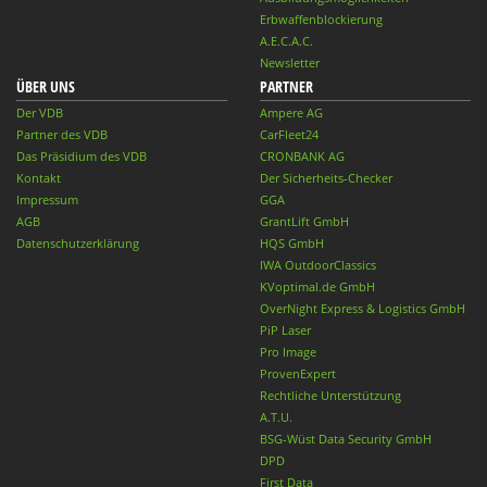
Erbwaffenblockierung
A.E.C.A.C.
Newsletter
ÜBER UNS
PARTNER
Der VDB
Ampere AG
Partner des VDB
CarFleet24
Das Präsidium des VDB
CRONBANK AG
Kontakt
Der Sicherheits-Checker
Impressum
GGA
AGB
GrantLift GmbH
Datenschutzerklärung
HQS GmbH
IWA OutdoorClassics
KVoptimal.de GmbH
OverNight Express & Logistics GmbH
PiP Laser
Pro Image
ProvenExpert
Rechtliche Unterstützung
A.T.U.
BSG-Wüst Data Security GmbH
DPD
First Data