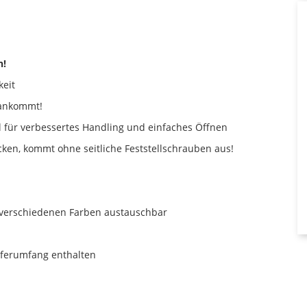
n!
keit
rankommt!
 für verbessertes Handling und einfaches Öffnen
cken, kommt ohne seitliche Feststellschrauben aus!
n verschiedenen Farben austauschbar
eferumfang enthalten