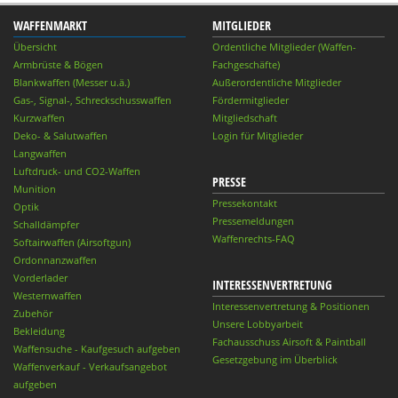
WAFFENMARKT
MITGLIEDER
Übersicht
Ordentliche Mitglieder (Waffen-
Armbrüste & Bögen
Fachgeschäfte)
Blankwaffen (Messer u.ä.)
Außerordentliche Mitglieder
Gas-, Signal-, Schreckschusswaffen
Fördermitglieder
Kurzwaffen
Mitgliedschaft
Deko- & Salutwaffen
Login für Mitglieder
Langwaffen
Luftdruck- und CO2-Waffen
PRESSE
Munition
Pressekontakt
Optik
Pressemeldungen
Schalldämpfer
Waffenrechts-FAQ
Softairwaffen (Airsoftgun)
Ordonnanzwaffen
Vorderlader
INTERESSENVERTRETUNG
Westernwaffen
Interessenvertretung & Positionen
Zubehör
Unsere Lobbyarbeit
Bekleidung
Fachausschuss Airsoft & Paintball
Waffensuche - Kaufgesuch aufgeben
Gesetzgebung im Überblick
Waffenverkauf - Verkaufsangebot
aufgeben