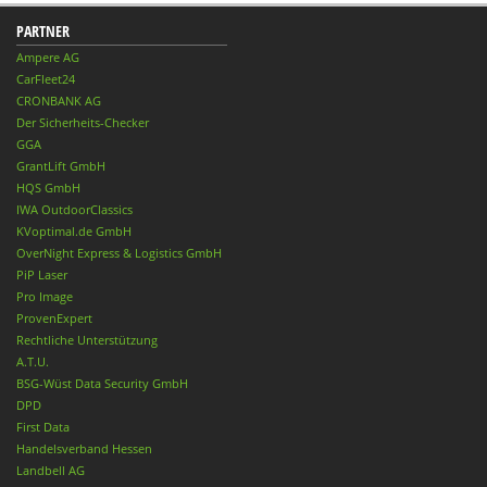
PARTNER
Ampere AG
CarFleet24
CRONBANK AG
Der Sicherheits-Checker
GGA
GrantLift GmbH
HQS GmbH
IWA OutdoorClassics
KVoptimal.de GmbH
OverNight Express & Logistics GmbH
PiP Laser
Pro Image
ProvenExpert
Rechtliche Unterstützung
A.T.U.
BSG-Wüst Data Security GmbH
DPD
First Data
Handelsverband Hessen
Landbell AG