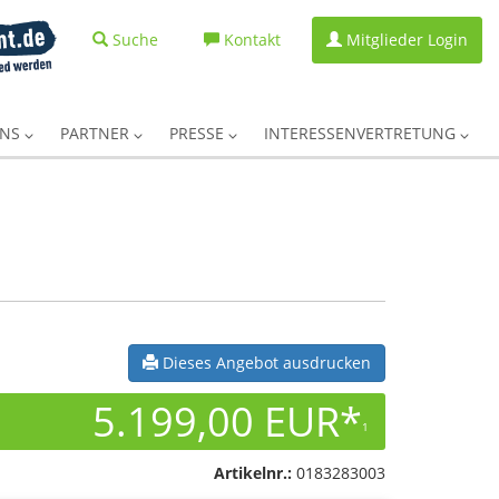
Suche
Kontakt
Mitglieder Login
UNS
PARTNER
PRESSE
INTERESSENVERTRETUNG
Dieses Angebot ausdrucken
5.199,00 EUR*
1
Artikelnr.:
0183283003