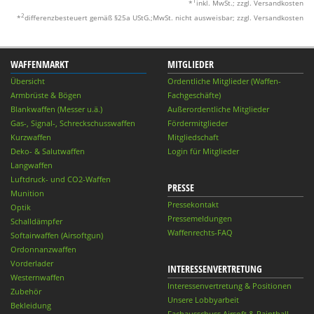
1
*
inkl. MwSt.; zzgl. Versandkosten
2
*
differenzbesteuert gemäß §25a UStG.;MwSt. nicht ausweisbar; zzgl. Versandkosten
WAFFENMARKT
MITGLIEDER
Übersicht
Ordentliche Mitglieder (Waffen-
Armbrüste & Bögen
Fachgeschäfte)
Blankwaffen (Messer u.ä.)
Außerordentliche Mitglieder
Gas-, Signal-, Schreckschusswaffen
Fördermitglieder
Kurzwaffen
Mitgliedschaft
Deko- & Salutwaffen
Login für Mitglieder
Langwaffen
Luftdruck- und CO2-Waffen
PRESSE
Munition
Pressekontakt
Optik
Pressemeldungen
Schalldämpfer
Waffenrechts-FAQ
Softairwaffen (Airsoftgun)
Ordonnanzwaffen
Vorderlader
INTERESSENVERTRETUNG
Westernwaffen
Interessenvertretung & Positionen
Zubehör
Unsere Lobbyarbeit
Bekleidung
Fachausschuss Airsoft & Paintball