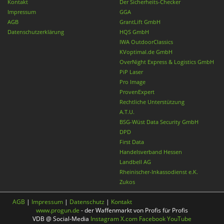
Kontakt
Der Sicherheits-Checker
Impressum
GGA
AGB
GrantLift GmbH
Datenschutzerklärung
HQS GmbH
IWA OutdoorClassics
KVoptimal.de GmbH
OverNight Express & Logistics GmbH
PiP Laser
Pro Image
ProvenExpert
Rechtliche Unterstützung
A.T.U.
BSG-Wüst Data Security GmbH
DPD
First Data
Handelsverband Hessen
Landbell AG
Rheinischer-Inkassodienst e.K.
Zukos
AGB
|
Impressum
|
Datenschutz
|
Kontakt
www.progun.de
- der Waffenmarkt von Profis für Profis
VDB @ Social-Media
Instagram
X.com
Facebook
YouTube