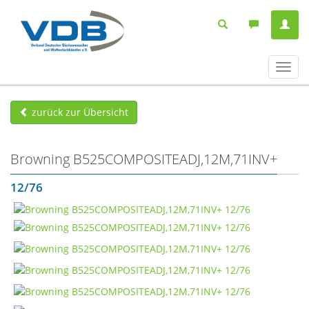
Navig
ein-/
zurück zur Übersicht
Browning B525COMPOSITEADJ,12M,71INV+
12/76