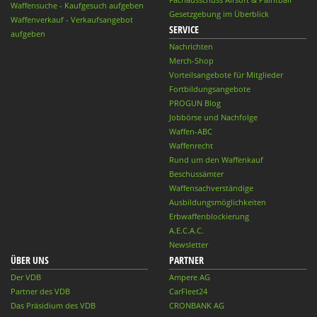
Waffensuche - Kaufgesuch aufgeben
Gesetzgebung im Überblick
Waffenverkauf - Verkaufsangebot
SERVICE
aufgeben
Nachrichten
Merch-Shop
Vorteilsangebote für Mitglieder
Fortbildungsangebote
PROGUN Blog
Jobbörse und Nachfolge
Waffen-ABC
Waffenrecht
Rund um den Waffenkauf
Beschussämter
Waffensachverständige
Ausbildungsmöglichkeiten
Erbwaffenblockierung
A.E.C.A.C.
Newsletter
ÜBER UNS
PARTNER
Der VDB
Ampere AG
Partner des VDB
CarFleet24
Das Präsidium des VDB
CRONBANK AG