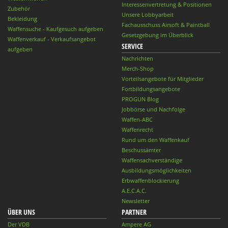
Interessenvertretung & Positionen
Zubehör
Unsere Lobbyarbeit
Bekleidung
Fachausschuss Airsoft & Paintball
Waffensuche - Kaufgesuch aufgeben
Gesetzgebung im Überblick
Waffenverkauf - Verkaufsangebot
SERVICE
aufgeben
Nachrichten
Merch-Shop
Vorteilsangebote für Mitglieder
Fortbildungsangebote
PROGUN Blog
Jobbörse und Nachfolge
Waffen-ABC
Waffenrecht
Rund um den Waffenkauf
Beschussämter
Waffensachverständige
Ausbildungsmöglichkeiten
Erbwaffenblockierung
A.E.C.A.C.
Newsletter
ÜBER UNS
PARTNER
Der VDB
Ampere AG