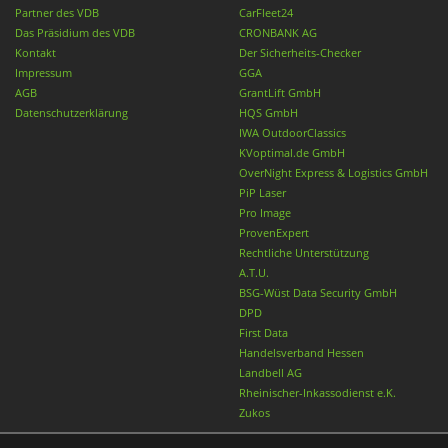
Partner des VDB
CarFleet24
Das Präsidium des VDB
CRONBANK AG
Kontakt
Der Sicherheits-Checker
Impressum
GGA
AGB
GrantLift GmbH
Datenschutzerklärung
HQS GmbH
IWA OutdoorClassics
KVoptimal.de GmbH
OverNight Express & Logistics GmbH
PiP Laser
Pro Image
ProvenExpert
Rechtliche Unterstützung
A.T.U.
BSG-Wüst Data Security GmbH
DPD
First Data
Handelsverband Hessen
Landbell AG
Rheinischer-Inkassodienst e.K.
Zukos