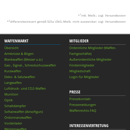
1
*
inkl. MwSt.; zzgl. Versandkosten
2
*
differenzbesteuert gemäß §25a UStG.;MwSt. nicht ausweisbar; zzgl. Versandkosten
WAFFENMARKT
MITGLIEDER
Übersicht
Ordentliche Mitglieder (Waffen-
Armbrüste & Bögen
Fachgeschäfte)
Blankwaffen (Messer u.ä.)
Außerordentliche Mitglieder
Gas-, Signal-, Schreckschusswaffen
Fördermitglieder
Kurzwaffen
Mitgliedschaft
Deko- & Salutwaffen
Login für Mitglieder
Langwaffen
Luftdruck- und CO2-Waffen
PRESSE
Munition
Pressekontakt
Optik
Pressemeldungen
Schalldämpfer
Waffenrechts-FAQ
Softairwaffen (Airsoftgun)
Ordonnanzwaffen
Vorderlader
INTERESSENVERTRETUNG
Westernwaffen