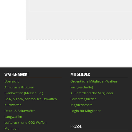
WAFFENMARKT
MITGLIEDER
Übersicht
Ordentliche Mitglieder (Waffen-
Armbrüste & Bögen
Fachgeschäfte)
Blankwaffen (Messer u.ä.)
Außerordentliche Mitglieder
Gas-, Signal-, Schreckschusswaffen
Fördermitglieder
Kurzwaffen
Mitgliedschaft
Deko- & Salutwaffen
Login für Mitglieder
Langwaffen
Luftdruck- und CO2-Waffen
PRESSE
Munition