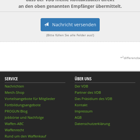
an den oben genannten Empfänger übermittelt.
Nachricht versenden
(Bitte füllen Sie alle Felder aus!)
2
*
differenzb
SERVICE
ÜBER UNS
Nachrichten
Der VDB
Merch-Shop
Partner des VDB
Vorteilsangebote für Mitglieder
Das Präsidium des VDB
Fortbildungsangebote
Kontakt
PROGUN Blog
Impressum
Jobbörse und Nachfolge
AGB
Waffen-ABC
Datenschutzerklärung
Waffenrecht
Rund um den Waffenkauf