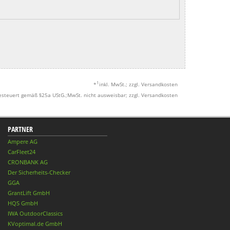
1
*
inkl. MwSt.; zzgl. Versandkosten
esteuert gemäß §25a UStG.;MwSt. nicht ausweisbar; zzgl. Versandkosten
PARTNER
Ampere AG
CarFleet24
CRONBANK AG
Der Sicherheits-Checker
GGA
GrantLift GmbH
HQS GmbH
IWA OutdoorClassics
KVoptimal.de GmbH