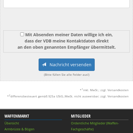
Mit Absenden meiner Daten willige ich ein,
dass der VDB meine Kontaktdaten direkt
an den oben genannten Empfänger übermittelt.
Nachricht versenden
(Bitte füllen Sie alle Felder aus!)
1
*
inkl. MwSt.; zzgl. Versandkosten
2
*
differenzbesteuert gemäß §25a UStG.;MwSt. nicht ausweisbar; zzgl. Versandkosten
WAFFENMARKT
MITGLIEDER
Übersicht
Ordentliche Mitglieder (Waffen-
Armbrüste & Bögen
Fachgeschäfte)