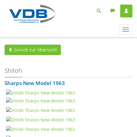
Navig
ein-/
zurück zur Übersicht
Shiloh
Sharps New Model 1963