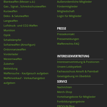
Blankwaffen (Messer u.ä.)
Außerordentliche Mitglieder
Gas-, Signal-, Schreckschusswaffen
Fördermitglieder
Kurzwaffen
Mitgliedschaft
Deko- & Salutwaffen
Login für Mitglieder
Langwaffen
Luftdruck- und CO2-Waffen
PRESSE
Munition
Pressekontakt
Optik
Pressemeldungen
Schalldämpfer
Waffenrechts-FAQ
Softairwaffen (Airsoftgun)
Ordonnanzwaffen
Vorderlader
INTERESSENVERTRETUNG
Westernwaffen
Interessenvertretung & Positionen
Zubehör
Unsere Lobbyarbeit
Bekleidung
Fachausschuss Airsoft & Paintball
Waffensuche - Kaufgesuch aufgeben
Gesetzgebung im Überblick
Waffenverkauf - Verkaufsangebot
SERVICE
aufgeben
Nachrichten
Merch-Shop
Vorteilsangebote für Mitglieder
Fortbildungsangebote
PROGUN Blog