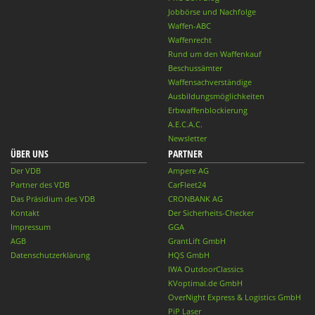
Jobbörse und Nachfolge
Waffen-ABC
Waffenrecht
Rund um den Waffenkauf
Beschussämter
Waffensachverständige
Ausbildungsmöglichkeiten
Erbwaffenblockierung
A.E.C.A.C.
Newsletter
ÜBER UNS
PARTNER
Der VDB
Ampere AG
Partner des VDB
CarFleet24
Das Präsidium des VDB
CRONBANK AG
Kontakt
Der Sicherheits-Checker
Impressum
GGA
AGB
GrantLift GmbH
Datenschutzerklärung
HQS GmbH
IWA OutdoorClassics
KVoptimal.de GmbH
OverNight Express & Logistics GmbH
PiP Laser