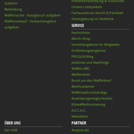
Interessenvertretung & Positionen
Zubehör
Unsere Lobbyarbeit
Bekleidung
Fachausschuss Airsoft & Paintball
Waffensuche - Kaufgesuch aufgeben
Gesetzgebung im Überblick
Waffenverkauf - Verkaufsangebot
SERVICE
aufgeben
Nachrichten
Merch-Shop
Vorteilsangebote für Mitglieder
Fortbildungsangebote
PROGUN Blog
Jobbörse und Nachfolge
Waffen-ABC
Waffenrecht
Rund um den Waffenkauf
Beschussämter
Waffensachverständige
Ausbildungsmöglichkeiten
Erbwaffenblockierung
A.E.C.A.C.
Newsletter
ÜBER UNS
PARTNER
Der VDB
Ampere AG