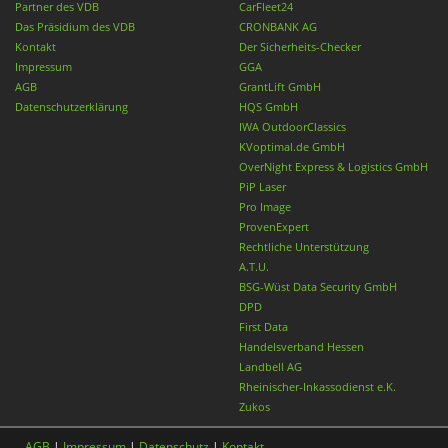
Partner des VDB
CarFleet24
Das Präsidium des VDB
CRONBANK AG
Kontakt
Der Sicherheits-Checker
Impressum
GGA
AGB
GrantLift GmbH
Datenschutzerklärung
HQS GmbH
IWA OutdoorClassics
KVoptimal.de GmbH
OverNight Express & Logistics GmbH
PiP Laser
Pro Image
ProvenExpert
Rechtliche Unterstützung
A.T.U.
BSG-Wüst Data Security GmbH
DPD
First Data
Handelsverband Hessen
Landbell AG
Rheinischer-Inkassodienst e.K.
Zukos
AGB
|
Impressum
|
Datenschutz
|
Kontakt