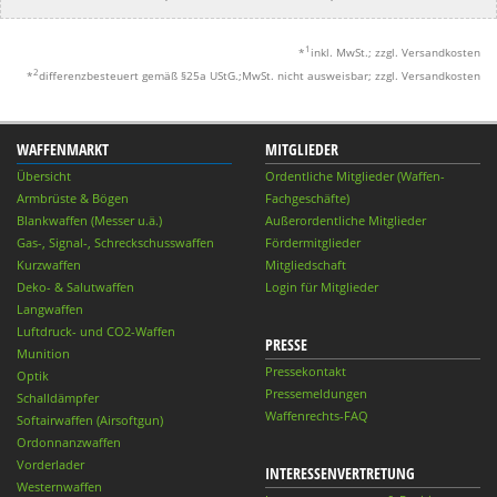
1
*
inkl. MwSt.; zzgl. Versandkosten
2
*
differenzbesteuert gemäß §25a UStG.;MwSt. nicht ausweisbar; zzgl. Versandkosten
WAFFENMARKT
MITGLIEDER
Übersicht
Ordentliche Mitglieder (Waffen-
Armbrüste & Bögen
Fachgeschäfte)
Blankwaffen (Messer u.ä.)
Außerordentliche Mitglieder
Gas-, Signal-, Schreckschusswaffen
Fördermitglieder
Kurzwaffen
Mitgliedschaft
Deko- & Salutwaffen
Login für Mitglieder
Langwaffen
Luftdruck- und CO2-Waffen
PRESSE
Munition
Pressekontakt
Optik
Pressemeldungen
Schalldämpfer
Waffenrechts-FAQ
Softairwaffen (Airsoftgun)
Ordonnanzwaffen
Vorderlader
INTERESSENVERTRETUNG
Westernwaffen