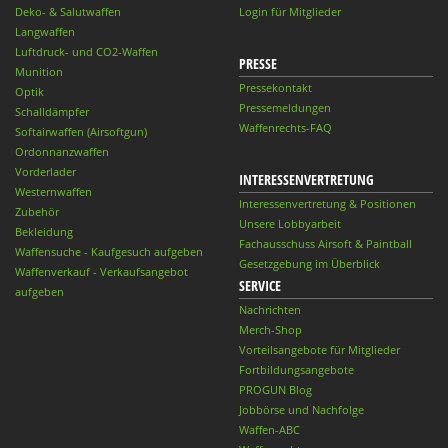
Deko- & Salutwaffen
Login für Mitglieder
Langwaffen
Luftdruck- und CO2-Waffen
PRESSE
Munition
Pressekontakt
Optik
Pressemeldungen
Schalldämpfer
Waffenrechts-FAQ
Softairwaffen (Airsoftgun)
Ordonnanzwaffen
Vorderlader
INTERESSENVERTRETUNG
Westernwaffen
Interessenvertretung & Positionen
Zubehör
Unsere Lobbyarbeit
Bekleidung
Fachausschuss Airsoft & Paintball
Waffensuche - Kaufgesuch aufgeben
Gesetzgebung im Überblick
Waffenverkauf - Verkaufsangebot
SERVICE
aufgeben
Nachrichten
Merch-Shop
Vorteilsangebote für Mitglieder
Fortbildungsangebote
PROGUN Blog
Jobbörse und Nachfolge
Waffen-ABC