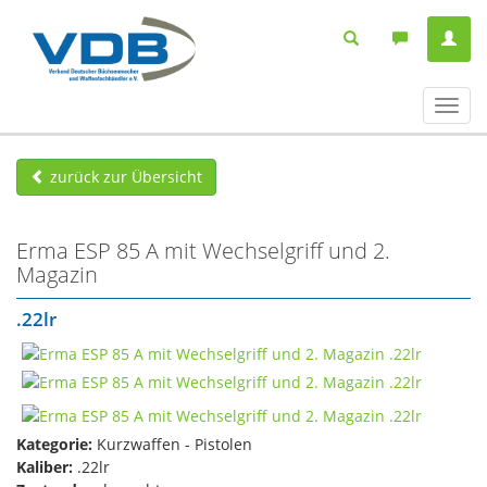
Navig
ein-/
zurück zur Übersicht
Erma ESP 85 A mit Wechselgriff und 2.
Magazin
.22lr
Kategorie:
Kurzwaffen - Pistolen
Kaliber:
.22lr