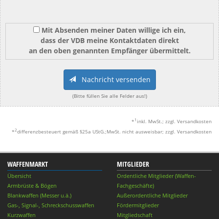
Mit Absenden meiner Daten willige ich ein,
dass der VDB meine Kontaktdaten direkt
an den oben genannten Empfänger übermittelt.
Nachricht versenden
(Bitte füllen Sie alle Felder aus!)
1
*
inkl. MwSt.; zzgl. Versandkosten
2
*
differenzbesteuert gemäß §25a UStG.;MwSt. nicht ausweisbar; zzgl. Versandkosten
WAFFENMARKT
MITGLIEDER
Übersicht
Ordentliche Mitglieder (Waffen-
Armbrüste & Bögen
Fachgeschäfte)
Blankwaffen (Messer u.ä.)
Außerordentliche Mitglieder
Gas-, Signal-, Schreckschusswaffen
Fördermitglieder
Kurzwaffen
Mitgliedschaft