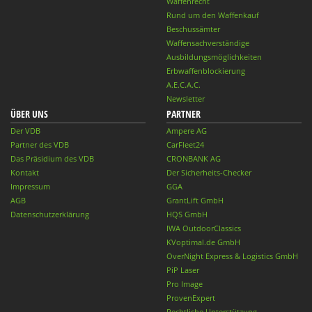
Waffenrecht
Rund um den Waffenkauf
Beschussämter
Waffensachverständige
Ausbildungsmöglichkeiten
Erbwaffenblockierung
A.E.C.A.C.
Newsletter
ÜBER UNS
PARTNER
Der VDB
Ampere AG
Partner des VDB
CarFleet24
Das Präsidium des VDB
CRONBANK AG
Kontakt
Der Sicherheits-Checker
Impressum
GGA
AGB
GrantLift GmbH
Datenschutzerklärung
HQS GmbH
IWA OutdoorClassics
KVoptimal.de GmbH
OverNight Express & Logistics GmbH
PiP Laser
Pro Image
ProvenExpert
Rechtliche Unterstützung