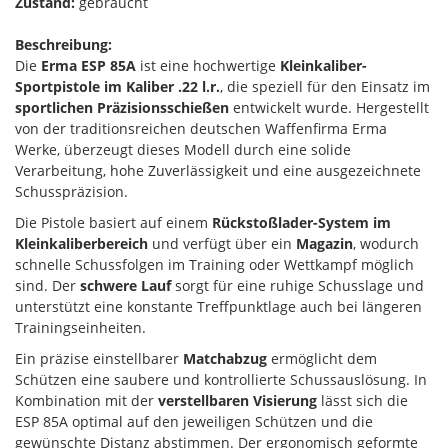
Zustand:
gebraucht
Beschreibung:
Die
Erma ESP 85A
ist eine hochwertige
Kleinkaliber-
Sportpistole im Kaliber .22 l.r.
, die speziell für den Einsatz im
sportlichen Präzisionsschießen
entwickelt wurde. Hergestellt
von der traditionsreichen deutschen Waffenfirma Erma
Werke, überzeugt dieses Modell durch eine solide
Verarbeitung, hohe Zuverlässigkeit und eine ausgezeichnete
Schusspräzision.
Die Pistole basiert auf einem
Rückstoßlader-System im
Kleinkaliberbereich
und verfügt über ein
Magazin
, wodurch
schnelle Schussfolgen im Training oder Wettkampf möglich
sind. Der
schwere Lauf
sorgt für eine ruhige Schusslage und
unterstützt eine konstante Treffpunktlage auch bei längeren
Trainingseinheiten.
Ein präzise einstellbarer
Matchabzug
ermöglicht dem
Schützen eine saubere und kontrollierte Schussauslösung. In
Kombination mit der
verstellbaren Visierung
lässt sich die
ESP 85A optimal auf den jeweiligen Schützen und die
gewünschte Distanz abstimmen. Der ergonomisch geformte