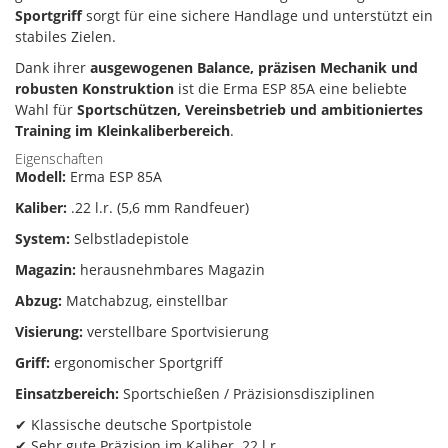
Sportgriff
sorgt für eine sichere Handlage und unterstützt ein
stabiles Zielen.
Dank ihrer
ausgewogenen Balance, präzisen Mechanik und
robusten Konstruktion
ist die Erma ESP 85A eine beliebte
Wahl für
Sportschützen, Vereinsbetrieb und ambitioniertes
Training im Kleinkaliberbereich
.
Eigenschaften
Modell:
Erma ESP 85A
Kaliber:
.22 l.r. (5,6 mm Randfeuer)
System:
Selbstladepistole
Magazin:
herausnehmbares Magazin
Abzug:
Matchabzug, einstellbar
Visierung:
verstellbare Sportvisierung
Griff:
ergonomischer Sportgriff
Einsatzbereich:
Sportschießen / Präzisionsdisziplinen
✔ Klassische deutsche Sportpistole
✔ Sehr gute Präzision im Kaliber .22 l.r.