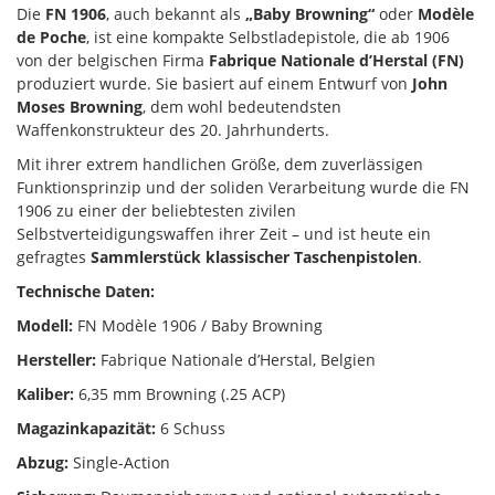
Die
FN 1906
, auch bekannt als
„Baby Browning“
oder
Modèle
de Poche
, ist eine kompakte Selbstladepistole, die ab 1906
von der belgischen Firma
Fabrique Nationale d’Herstal (FN)
produziert wurde. Sie basiert auf einem Entwurf von
John
Moses Browning
, dem wohl bedeutendsten
Waffenkonstrukteur des 20. Jahrhunderts.
Mit ihrer extrem handlichen Größe, dem zuverlässigen
Funktionsprinzip und der soliden Verarbeitung wurde die FN
1906 zu einer der beliebtesten zivilen
Selbstverteidigungswaffen ihrer Zeit – und ist heute ein
gefragtes
Sammlerstück klassischer Taschenpistolen
.
Technische Daten:
Modell:
FN Modèle 1906 / Baby Browning
Hersteller:
Fabrique Nationale d’Herstal, Belgien
Kaliber:
6,35 mm Browning (.25 ACP)
Magazinkapazität:
6 Schuss
Abzug:
Single-Action