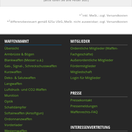
1
*
inkl. MwSt.; zzgl. Versandkosten
2
*
differenzbesteuert gemäß §25a UStG.;MwSt. nicht ausweisbar; zzgl. Versandkosten
WAFFENMARKT
MITGLIEDER
Übersicht
Ordentliche Mitglieder (Waffen-
Armbrüste & Bögen
Fachgeschäfte)
Blankwaffen (Messer u.ä.)
Außerordentliche Mitglieder
Gas-, Signal-, Schreckschusswaffen
Fördermitglieder
Kurzwaffen
Mitgliedschaft
Deko- & Salutwaffen
Login für Mitglieder
Langwaffen
Luftdruck- und CO2-Waffen
PRESSE
Munition
Pressekontakt
Optik
Pressemeldungen
Schalldämpfer
Waffenrechts-FAQ
Softairwaffen (Airsoftgun)
Ordonnanzwaffen
Vorderlader
INTERESSENVERTRETUNG
Westernwaffen