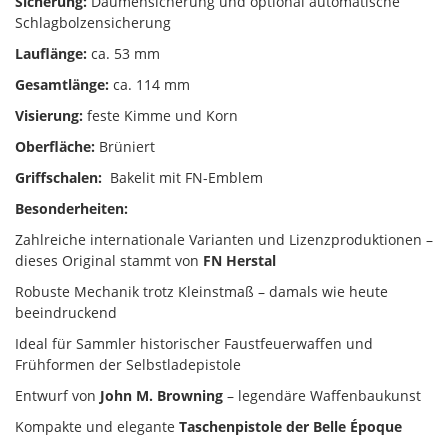
Sicherung:
Daumensicherung und optional automatische
Schlagbolzensicherung
Lauflänge:
ca. 53 mm
Gesamtlänge:
ca. 114 mm
Visierung:
feste Kimme und Korn
Oberfläche:
Brüniert
Griffschalen:
Bakelit mit FN-Emblem
Besonderheiten:
Zahlreiche internationale Varianten und Lizenzproduktionen –
dieses Original stammt von
FN Herstal
Robuste Mechanik trotz Kleinstmaß – damals wie heute
beeindruckend
Ideal für Sammler historischer Faustfeuerwaffen und
Frühformen der Selbstladepistole
Entwurf von
John M. Browning
– legendäre Waffenbaukunst
Kompakte und elegante
Taschenpistole der Belle Époque