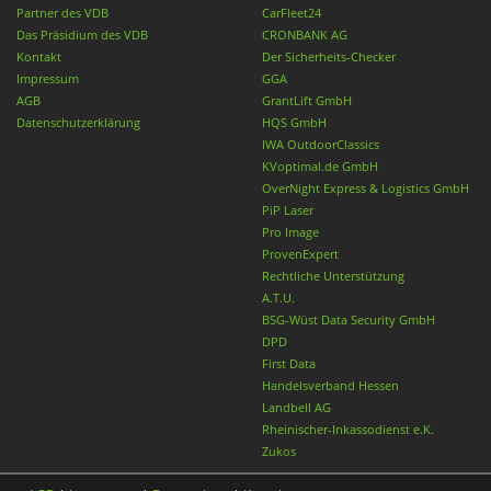
Partner des VDB
CarFleet24
Das Präsidium des VDB
CRONBANK AG
Kontakt
Der Sicherheits-Checker
Impressum
GGA
AGB
GrantLift GmbH
Datenschutzerklärung
HQS GmbH
IWA OutdoorClassics
KVoptimal.de GmbH
OverNight Express & Logistics GmbH
PiP Laser
Pro Image
ProvenExpert
Rechtliche Unterstützung
A.T.U.
BSG-Wüst Data Security GmbH
DPD
First Data
Handelsverband Hessen
Landbell AG
Rheinischer-Inkassodienst e.K.
Zukos