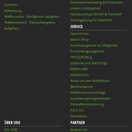
Interessenvertretung & Positionen
Zubehör
Unsere Lobbyarbeit
Bekleidung
Fachausschuss Airsoft & Paintball
Waffensuche - Kaufgesuch aufgeben
Gesetzgebung im Überblick
Waffenverkauf - Verkaufsangebot
SERVICE
aufgeben
Nachrichten
Merch-Shop
Vorteilsangebote für Mitglieder
Fortbildungsangebote
PROGUN Blog
Jobbörse und Nachfolge
Waffen-ABC
Waffenrecht
Rund um den Waffenkauf
Beschussämter
Waffensachverständige
Ausbildungsmöglichkeiten
Erbwaffenblockierung
A.E.C.A.C.
Newsletter
ÜBER UNS
PARTNER
Der VDB
Ampere AG