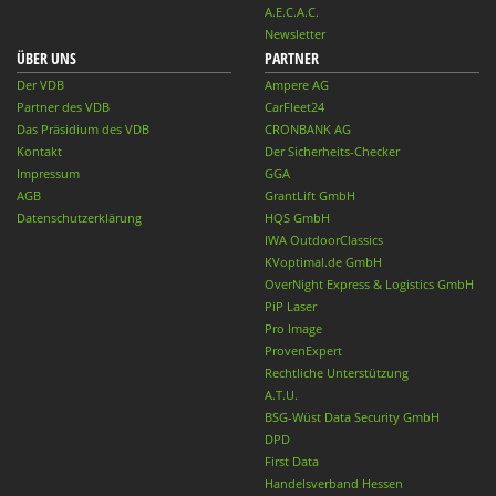
A.E.C.A.C.
Newsletter
ÜBER UNS
PARTNER
Der VDB
Ampere AG
Partner des VDB
CarFleet24
Das Präsidium des VDB
CRONBANK AG
Kontakt
Der Sicherheits-Checker
Impressum
GGA
AGB
GrantLift GmbH
Datenschutzerklärung
HQS GmbH
IWA OutdoorClassics
KVoptimal.de GmbH
OverNight Express & Logistics GmbH
PiP Laser
Pro Image
ProvenExpert
Rechtliche Unterstützung
A.T.U.
BSG-Wüst Data Security GmbH
DPD
First Data
Handelsverband Hessen