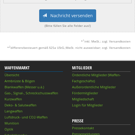
Nachricht versenden
(Bitte füllen Sie alle Felder aus!)
1
*
inkl. MwSt.; zzgl. Versandkosten
2
*
differenzbesteuert gemäß §25a UStG.;MwSt. nicht ausweisbar; zzgl. Versandkosten
WAFFENMARKT
MITGLIEDER
Übersicht
Ordentliche Mitglieder (Waffen-
Armbrüste & Bögen
Fachgeschäfte)
Blankwaffen (Messer u.ä.)
Außerordentliche Mitglieder
Gas-, Signal-, Schreckschusswaffen
Fördermitglieder
Kurzwaffen
Mitgliedschaft
Deko- & Salutwaffen
Login für Mitglieder
Langwaffen
Luftdruck- und CO2-Waffen
PRESSE
Munition
Pressekontakt
Optik
Pressemeldungen