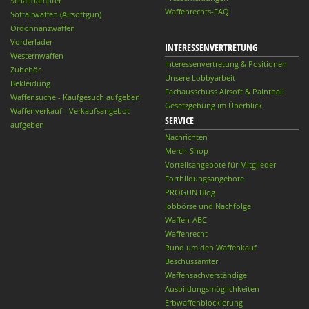
Schalldämpfer
Waffenrechts-FAQ
Softairwaffen (Airsoftgun)
Ordonnanzwaffen
Vorderlader
INTERESSENVERTRETUNG
Westernwaffen
Interessenvertretung & Positionen
Zubehör
Unsere Lobbyarbeit
Bekleidung
Fachausschuss Airsoft & Paintball
Waffensuche - Kaufgesuch aufgeben
Gesetzgebung im Überblick
Waffenverkauf - Verkaufsangebot
SERVICE
aufgeben
Nachrichten
Merch-Shop
Vorteilsangebote für Mitglieder
Fortbildungsangebote
PROGUN Blog
Jobbörse und Nachfolge
Waffen-ABC
Waffenrecht
Rund um den Waffenkauf
Beschussämter
Waffensachverständige
Ausbildungsmöglichkeiten
Erbwaffenblockierung