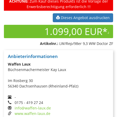
ACHTUNG:
Zum Kauf dieses Produkts ist die Vorlage der
Erwerbsberechtigung erforderlich !!!
Dieses Angebot ausdrucken
1.099,00 EUR*
2
Artikelnr.:
LW/Rep/98er 9,3 WW Doctor ZF
Anbieterinformationen
Waffen Laux
Büchsenmachermeister Kay Laux
Im Rosberg 30
56340 Dachsenhausen (Rheinland-Pfalz)
-
0175 - 419 27 24
info@waffen-laux.de
www.waffen-laux.de