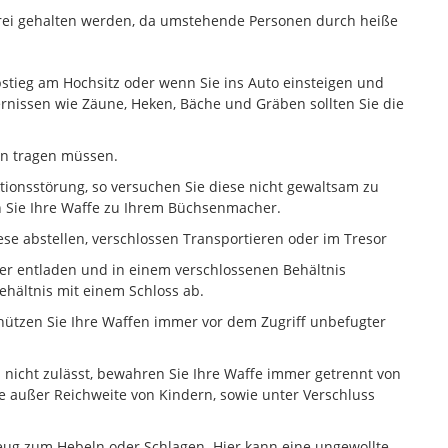
frei gehalten werden, da umstehende Personen durch heiße
bstieg am Hochsitz oder wenn Sie ins Auto einsteigen und
nissen wie Zäune, Heken, Bäche und Gräben sollten Sie die
en tragen müssen.
ionsstörung, so versuchen Sie diese nicht gewaltsam zu
n Sie Ihre Waffe zu Ihrem Büchsenmacher.
ese abstellen, verschlossen Transportieren oder im Tresor
mer entladen und in einem verschlossenen Behältnis
Behältnis mit einem Schloss ab.
chützen Sie Ihre Waffen immer vor dem Zugriff unbefugter
s nicht zulässt, bewahren Sie Ihre Waffe immer getrennt von
se außer Reichweite von Kindern, sowie unter Verschluss
eug zum Hebeln oder Schlagen. Hier kann eine ungewollte