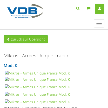
Navig
ein-/
zurück zur Übersicht
Mikros - Armes Unique France
Mod. K