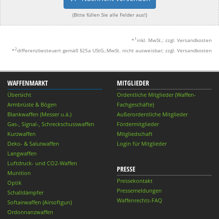
(Bitte füllen Sie alle Felder aus!)
1
*
inkl. MwSt.; zzgl. Versandkosten
2
*
differenzbesteuert gemäß §25a UStG.;MwSt. nicht ausweisbar; zzgl. Versandkosten
WAFFENMARKT
MITGLIEDER
Übersicht
Ordentliche Mitglieder (Waffen-
Armbrüste & Bögen
Fachgeschäfte)
Blankwaffen (Messer u.ä.)
Außerordentliche Mitglieder
Gas-, Signal-, Schreckschusswaffen
Fördermitglieder
Kurzwaffen
Mitgliedschaft
Deko- & Salutwaffen
Login für Mitglieder
Langwaffen
Luftdruck- und CO2-Waffen
PRESSE
Munition
Pressekontakt
Optik
Pressemeldungen
Schalldämpfer
Waffenrechts-FAQ
Softairwaffen (Airsoftgun)
Ordonnanzwaffen