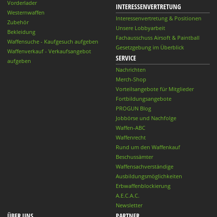
Vorderlader
INTERESSENVERTRETUNG
Westernwaffen
Interessenvertretung & Positionen
Zubehör
Unsere Lobbyarbeit
Bekleidung
Fachausschuss Airsoft & Paintball
Waffensuche - Kaufgesuch aufgeben
Gesetzgebung im Überblick
Waffenverkauf - Verkaufsangebot
SERVICE
aufgeben
Nachrichten
Merch-Shop
Vorteilsangebote für Mitglieder
Fortbildungsangebote
PROGUN Blog
Jobbörse und Nachfolge
Waffen-ABC
Waffenrecht
Rund um den Waffenkauf
Beschussämter
Waffensachverständige
Ausbildungsmöglichkeiten
Erbwaffenblockierung
A.E.C.A.C.
Newsletter
ÜBER UNS
PARTNER