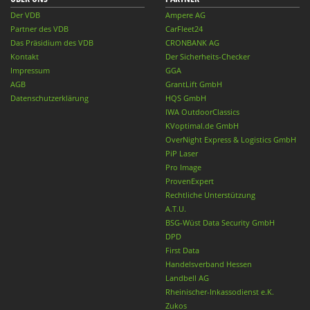
Der VDB
Ampere AG
Partner des VDB
CarFleet24
Das Präsidium des VDB
CRONBANK AG
Kontakt
Der Sicherheits-Checker
Impressum
GGA
AGB
GrantLift GmbH
Datenschutzerklärung
HQS GmbH
IWA OutdoorClassics
KVoptimal.de GmbH
OverNight Express & Logistics GmbH
PiP Laser
Pro Image
ProvenExpert
Rechtliche Unterstützung
A.T.U.
BSG-Wüst Data Security GmbH
DPD
First Data
Handelsverband Hessen
Landbell AG
Rheinischer-Inkassodienst e.K.
Zukos