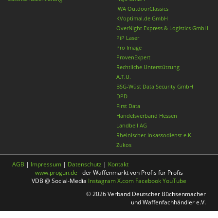
IWA OutdoorClassics
KVoptimal.de GmbH
OverNight Express & Logistics GmbH
PiP Laser
Pro Image
ProvenExpert
Rechtliche Unterstützung
A.T.U.
BSG-Wüst Data Security GmbH
DPD
First Data
Handelsverband Hessen
Landbell AG
Rheinischer-Inkassodienst e.K.
Zukos
AGB
|
Impressum
|
Datenschutz
|
Kontakt
www.progun.de
- der Waffenmarkt von Profis für Profis
VDB @ Social-Media
Instagram
X.com
Facebook
YouTube
© 2026 Verband Deutscher Büchsenmacher
und Waffenfachhändler e.V.