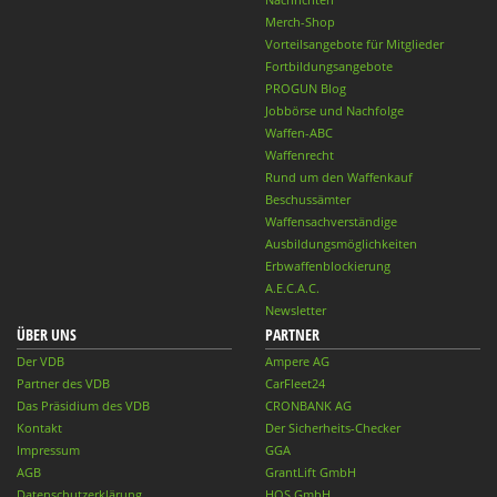
Merch-Shop
Vorteilsangebote für Mitglieder
Fortbildungsangebote
PROGUN Blog
Jobbörse und Nachfolge
Waffen-ABC
Waffenrecht
Rund um den Waffenkauf
Beschussämter
Waffensachverständige
Ausbildungsmöglichkeiten
Erbwaffenblockierung
A.E.C.A.C.
Newsletter
ÜBER UNS
PARTNER
Der VDB
Ampere AG
Partner des VDB
CarFleet24
Das Präsidium des VDB
CRONBANK AG
Kontakt
Der Sicherheits-Checker
Impressum
GGA
AGB
GrantLift GmbH
Datenschutzerklärung
HQS GmbH