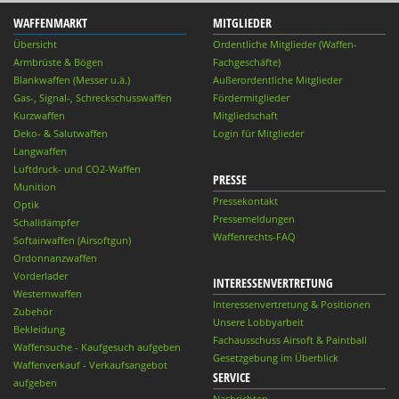
WAFFENMARKT
MITGLIEDER
Übersicht
Ordentliche Mitglieder (Waffen-
Armbrüste & Bögen
Fachgeschäfte)
Blankwaffen (Messer u.ä.)
Außerordentliche Mitglieder
Gas-, Signal-, Schreckschusswaffen
Fördermitglieder
Kurzwaffen
Mitgliedschaft
Deko- & Salutwaffen
Login für Mitglieder
Langwaffen
Luftdruck- und CO2-Waffen
PRESSE
Munition
Pressekontakt
Optik
Pressemeldungen
Schalldämpfer
Waffenrechts-FAQ
Softairwaffen (Airsoftgun)
Ordonnanzwaffen
Vorderlader
INTERESSENVERTRETUNG
Westernwaffen
Interessenvertretung & Positionen
Zubehör
Unsere Lobbyarbeit
Bekleidung
Fachausschuss Airsoft & Paintball
Waffensuche - Kaufgesuch aufgeben
Gesetzgebung im Überblick
Waffenverkauf - Verkaufsangebot
SERVICE
aufgeben
Nachrichten