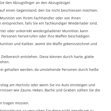
n Sie den Abzugsfinger an den Abzugsbügel.
 auf einen Gegenstand, den Sie nicht beschiessen möchten.
 Munition von Ihrem Fachhändler oder von Ihnen
n entsprechen, falls Sie ein fachkundiger Wiederlader sind.
nter oder unkorrekt wiedergeladener Muniition, kann
n Personen hervorrufen oder Ihre Waffen beschädigen.
Munition und Kaliber, womit die Waffe gekennzeichnet und
 Zielbereich entstehen. Diese können durch harte, glatte
tehen.
frei gehalten werden, da umstehende Personen durch heiße
bstieg am Hochsitz oder wenn Sie ins Auto einsteigen und
nissen wie Zäune, Heken, Bäche und Gräben sollten Sie die
en tragen müssen.
ionsstörung, so versuchen Sie diese nicht gewaltsam zu