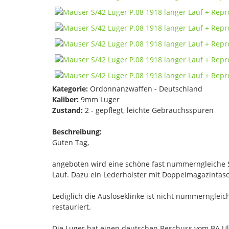
Kategorie:
Ordonnanzwaffen - Deutschland
Kaliber:
9mm Luger
Zustand:
2 - gepflegt, leichte Gebrauchsspuren
Beschreibung:
Guten Tag,
angeboten wird eine schöne fast nummerngleiche S
Lauf. Dazu ein Lederholster mit Doppelmagazintas
Lediglich die Auslöseklinke ist nicht nummerngleic
restauriert.
Die Luger hat einen deutschen Beschuss vom BA U