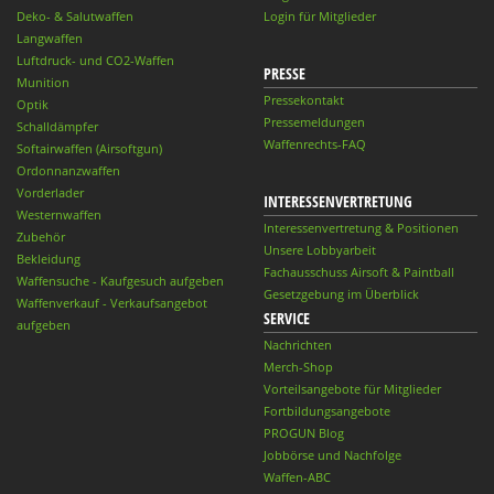
Deko- & Salutwaffen
Login für Mitglieder
Langwaffen
Luftdruck- und CO2-Waffen
PRESSE
Munition
Pressekontakt
Optik
Pressemeldungen
Schalldämpfer
Waffenrechts-FAQ
Softairwaffen (Airsoftgun)
Ordonnanzwaffen
Vorderlader
INTERESSENVERTRETUNG
Westernwaffen
Interessenvertretung & Positionen
Zubehör
Unsere Lobbyarbeit
Bekleidung
Fachausschuss Airsoft & Paintball
Waffensuche - Kaufgesuch aufgeben
Gesetzgebung im Überblick
Waffenverkauf - Verkaufsangebot
SERVICE
aufgeben
Nachrichten
Merch-Shop
Vorteilsangebote für Mitglieder
Fortbildungsangebote
PROGUN Blog
Jobbörse und Nachfolge
Waffen-ABC