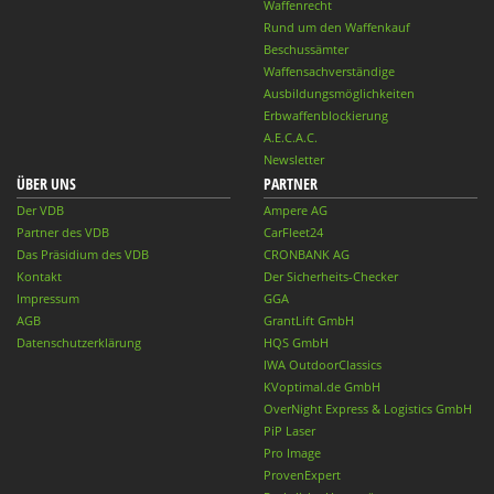
Waffenrecht
Rund um den Waffenkauf
Beschussämter
Waffensachverständige
Ausbildungsmöglichkeiten
Erbwaffenblockierung
A.E.C.A.C.
Newsletter
ÜBER UNS
PARTNER
Der VDB
Ampere AG
Partner des VDB
CarFleet24
Das Präsidium des VDB
CRONBANK AG
Kontakt
Der Sicherheits-Checker
Impressum
GGA
AGB
GrantLift GmbH
Datenschutzerklärung
HQS GmbH
IWA OutdoorClassics
KVoptimal.de GmbH
OverNight Express & Logistics GmbH
PiP Laser
Pro Image
ProvenExpert