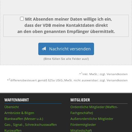
Mit Absenden meiner Daten willige ich ein,
dass der VDB meine Kontaktdaten direkt
an den oben genannten Empfänger übermittelt.
Nachricht versenden
(Bitte füllen Sie alle Felder aus!)
1
*
inkl. MwSt.; zzgl. Versandkosten
2
*
differenzbesteuert gemäß §25a UStG.;MwSt. nicht ausweisbar; zzgl. Versandkosten
WAFFENMARKT
MITGLIEDER
Übersicht
Ordentliche Mitglieder (Waffen-
Armbrüste & Bögen
Fachgeschäfte)
Blankwaffen (Messer u.ä.)
Außerordentliche Mitglieder
Gas-, Signal-, Schreckschusswaffen
Fördermitglieder
Kurzwaffen
Mitgliedschaft