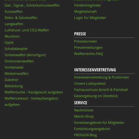
Gas-, Signal-, Schreckschusswaffen
Fördermitglieder
Kurzwaffen
Mitgliedschaft
Deko- & Salutwaffen
Login für Mitglieder
Langwaffen
Luftdruck- und CO2-Waffen
PRESSE
Munition
Pressekontakt
Optik
Pressemeldungen
Schalldämpfer
Waffenrechts-FAQ
Softairwaffen (Airsoftgun)
Ordonnanzwaffen
Vorderlader
INTERESSENVERTRETUNG
Westernwaffen
Interessenvertretung & Positionen
Zubehör
Unsere Lobbyarbeit
Bekleidung
Fachausschuss Airsoft & Paintball
Waffensuche - Kaufgesuch aufgeben
Gesetzgebung im Überblick
Waffenverkauf - Verkaufsangebot
SERVICE
aufgeben
Nachrichten
Merch-Shop
Vorteilsangebote für Mitglieder
Fortbildungsangebote
PROGUN Blog