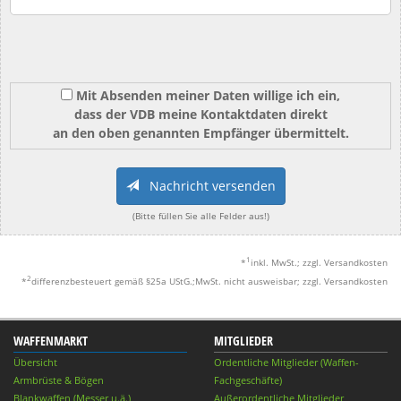
Mit Absenden meiner Daten willige ich ein,
dass der VDB meine Kontaktdaten direkt
an den oben genannten Empfänger übermittelt.
Nachricht versenden
(Bitte füllen Sie alle Felder aus!)
1
*
inkl. MwSt.; zzgl. Versandkosten
2
*
differenzbesteuert gemäß §25a UStG.;MwSt. nicht ausweisbar; zzgl. Versandkosten
WAFFENMARKT
MITGLIEDER
Übersicht
Ordentliche Mitglieder (Waffen-
Armbrüste & Bögen
Fachgeschäfte)
Blankwaffen (Messer u.ä.)
Außerordentliche Mitglieder