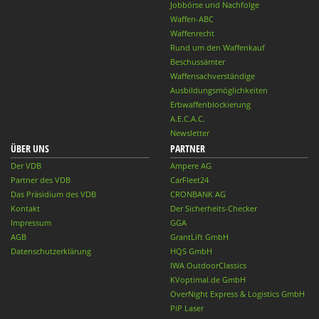
Jobbörse und Nachfolge
Waffen-ABC
Waffenrecht
Rund um den Waffenkauf
Beschussämter
Waffensachverständige
Ausbildungsmöglichkeiten
Erbwaffenblockierung
A.E.C.A.C.
Newsletter
ÜBER UNS
PARTNER
Der VDB
Ampere AG
Partner des VDB
CarFleet24
Das Präsidium des VDB
CRONBANK AG
Kontakt
Der Sicherheits-Checker
Impressum
GGA
AGB
GrantLift GmbH
Datenschutzerklärung
HQS GmbH
IWA OutdoorClassics
KVoptimal.de GmbH
OverNight Express & Logistics GmbH
PiP Laser