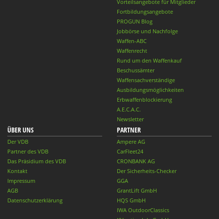
Vorteilsangebote für Mitglieder
Fortbildungsangebote
PROGUN Blog
Jobbörse und Nachfolge
Waffen-ABC
Waffenrecht
Rund um den Waffenkauf
Beschussämter
Waffensachverständige
Ausbildungsmöglichkeiten
Erbwaffenblockierung
A.E.C.A.C.
Newsletter
ÜBER UNS
PARTNER
Der VDB
Ampere AG
Partner des VDB
CarFleet24
Das Präsidium des VDB
CRONBANK AG
Kontakt
Der Sicherheits-Checker
Impressum
GGA
AGB
GrantLift GmbH
Datenschutzerklärung
HQS GmbH
IWA OutdoorClassics