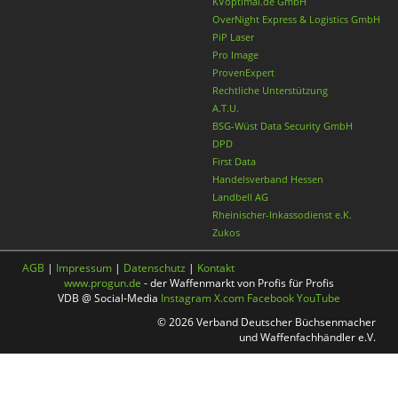
KVoptimal.de GmbH
OverNight Express & Logistics GmbH
PiP Laser
Pro Image
ProvenExpert
Rechtliche Unterstützung
A.T.U.
BSG-Wüst Data Security GmbH
DPD
First Data
Handelsverband Hessen
Landbell AG
Rheinischer-Inkassodienst e.K.
Zukos
AGB
|
Impressum
|
Datenschutz
|
Kontakt
www.progun.de
- der Waffenmarkt von Profis für Profis
VDB @ Social-Media
Instagram
X.com
Facebook
YouTube
© 2026 Verband Deutscher Büchsenmacher
und Waffenfachhändler e.V.