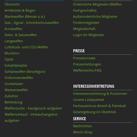
Übersicht
Ordentliche Mitglieder (Waffen-
Armbrüste & Bögen
Fachgeschäfte)
Blankwaffen (Messer u.ä.)
Außerordentliche Mitglieder
Gas-, Signal-, Schreckschusswaffen
Fördermitglieder
Kurzwaffen
Mitgliedschaft
Deko- & Salutwaffen
Login für Mitglieder
Langwaffen
Luftdruck- und CO2-Waffen
PRESSE
Munition
Pressekontakt
Optik
Pressemeldungen
Schalldämpfer
Waffenrechts-FAQ
Softairwaffen (Airsoftgun)
Ordonnanzwaffen
Vorderlader
INTERESSENVERTRETUNG
Westernwaffen
Interessenvertretung & Positionen
Zubehör
Unsere Lobbyarbeit
Bekleidung
Fachausschuss Airsoft & Paintball
Waffensuche - Kaufgesuch aufgeben
Gesetzgebung im Überblick
Waffenverkauf - Verkaufsangebot
SERVICE
aufgeben
Nachrichten
Merch-Shop