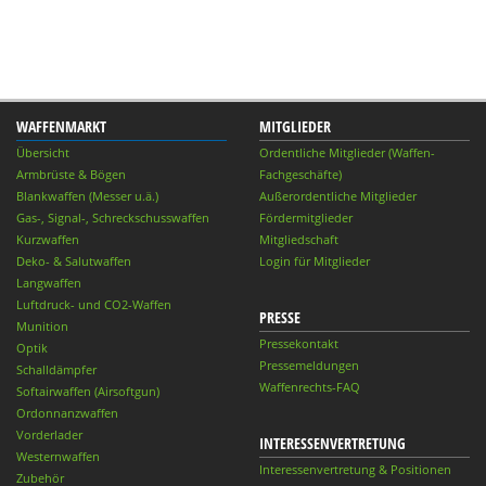
WAFFENMARKT
MITGLIEDER
Übersicht
Ordentliche Mitglieder (Waffen-
Armbrüste & Bögen
Fachgeschäfte)
Blankwaffen (Messer u.ä.)
Außerordentliche Mitglieder
Gas-, Signal-, Schreckschusswaffen
Fördermitglieder
Kurzwaffen
Mitgliedschaft
Deko- & Salutwaffen
Login für Mitglieder
Langwaffen
Luftdruck- und CO2-Waffen
PRESSE
Munition
Pressekontakt
Optik
Pressemeldungen
Schalldämpfer
Waffenrechts-FAQ
Softairwaffen (Airsoftgun)
Ordonnanzwaffen
Vorderlader
INTERESSENVERTRETUNG
Westernwaffen
Interessenvertretung & Positionen
Zubehör