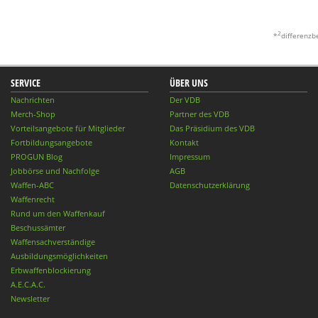
2
*
differenzb
SERVICE
ÜBER UNS
Nachrichten
Der VDB
Merch-Shop
Partner des VDB
Vorteilsangebote für Mitglieder
Das Präsidium des VDB
Fortbildungsangebote
Kontakt
PROGUN Blog
Impressum
Jobbörse und Nachfolge
AGB
Waffen-ABC
Datenschutzerklärung
Waffenrecht
Rund um den Waffenkauf
Beschussämter
Waffensachverständige
Ausbildungsmöglichkeiten
Erbwaffenblockierung
A.E.C.A.C.
Newsletter