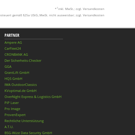
1
*
inkl. MwSt.; zzgl. Versandkosten
esteuert gemäß §25a UStG.;MwSt. nicht ausweisbar; zzgl. Versandkosten
PARTNER
Ampere AG
CarFleet24
CRONBANK AG
Der Sicherheits-Checker
GGA
GrantLift GmbH
HQS GmbH
IWA OutdoorClassics
KVoptimal.de GmbH
OverNight Express & Logistics GmbH
PiP Laser
Pro Image
ProvenExpert
Rechtliche Unterstützung
A.T.U.
BSG-Wüst Data Security GmbH