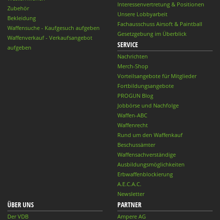
Interessenvertretung & Positionen
Zubehör
Unsere Lobbyarbeit
Bekleidung
Fachausschuss Airsoft & Paintball
Waffensuche - Kaufgesuch aufgeben
Gesetzgebung im Überblick
Waffenverkauf - Verkaufsangebot
SERVICE
aufgeben
Nachrichten
Merch-Shop
Vorteilsangebote für Mitglieder
Fortbildungsangebote
PROGUN Blog
Jobbörse und Nachfolge
Waffen-ABC
Waffenrecht
Rund um den Waffenkauf
Beschussämter
Waffensachverständige
Ausbildungsmöglichkeiten
Erbwaffenblockierung
A.E.C.A.C.
Newsletter
ÜBER UNS
PARTNER
Der VDB
Ampere AG