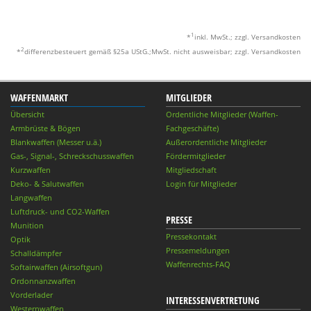
1
*
inkl. MwSt.; zzgl. Versandkosten
2
*
differenzbesteuert gemäß §25a UStG.;MwSt. nicht ausweisbar; zzgl. Versandkosten
WAFFENMARKT
MITGLIEDER
Übersicht
Ordentliche Mitglieder (Waffen-
Armbrüste & Bögen
Fachgeschäfte)
Blankwaffen (Messer u.ä.)
Außerordentliche Mitglieder
Gas-, Signal-, Schreckschusswaffen
Fördermitglieder
Kurzwaffen
Mitgliedschaft
Deko- & Salutwaffen
Login für Mitglieder
Langwaffen
Luftdruck- und CO2-Waffen
PRESSE
Munition
Pressekontakt
Optik
Pressemeldungen
Schalldämpfer
Waffenrechts-FAQ
Softairwaffen (Airsoftgun)
Ordonnanzwaffen
Vorderlader
INTERESSENVERTRETUNG
Westernwaffen