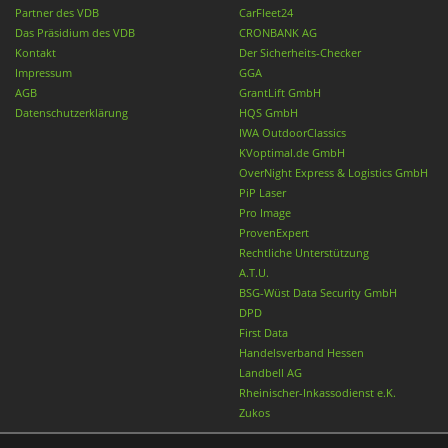
Partner des VDB
CarFleet24
Das Präsidium des VDB
CRONBANK AG
Kontakt
Der Sicherheits-Checker
Impressum
GGA
AGB
GrantLift GmbH
Datenschutzerklärung
HQS GmbH
IWA OutdoorClassics
KVoptimal.de GmbH
OverNight Express & Logistics GmbH
PiP Laser
Pro Image
ProvenExpert
Rechtliche Unterstützung
A.T.U.
BSG-Wüst Data Security GmbH
DPD
First Data
Handelsverband Hessen
Landbell AG
Rheinischer-Inkassodienst e.K.
Zukos