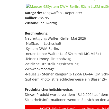
Kategorie:
Langwaffen - Repetierer
Kaliber:
8x57IS
Zustand:
neuwertig
Beschreibung:
Neufertigung Waffen Geller Mai 2026
-Nußbaum-Lochschaft
-System DWM Berlin,
-neuer Lothar Walter Lauf 52cm mit MG M15x1
-feiner Timney Flintenabzug
-seitliche Dreistellungssicherung
-Schwenkmontage
-Neues ZF Steiner Ranger4 3-12x56 LA-4A-I ZM Sch
(auf dem Photo ist fälschlicherweise ein Blaser ZF)
Produktsicherheitshinweise:
Dieses Produkt wurde vor dem 13.12.2024 auf dem Ma
Sicherheitsinformationen wenden Sie sich an den 
ACHTUNG:
Zum Kauf dieses Produkts ist d