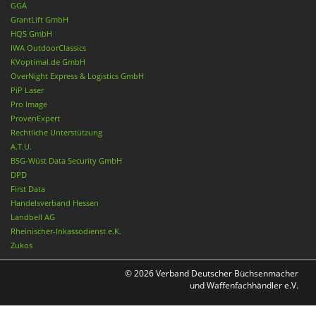
GGA
GrantLift GmbH
HQS GmbH
IWA OutdoorClassics
KVoptimal.de GmbH
OverNight Express & Logistics GmbH
PiP Laser
Pro Image
ProvenExpert
Rechtliche Unterstützung
A.T.U.
BSG-Wüst Data Security GmbH
DPD
First Data
Handelsverband Hessen
Landbell AG
Rheinischer-Inkassodienst e.K.
Zukos
© 2026 Verband Deutscher Büchsenmacher
und Waffenfachhändler e.V.