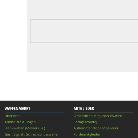
WAFFENMARKT
MITGLIEDER
Übersicht
Ordentliche Mitglieder (Waffen-
Armbrüste & Bögen
Fachgeschäfte)
Blankwaffen (Messer u.ä.)
Außerordentliche Mitglieder
Gas-, Signal-, Schreckschusswaffen
Fördermitglieder