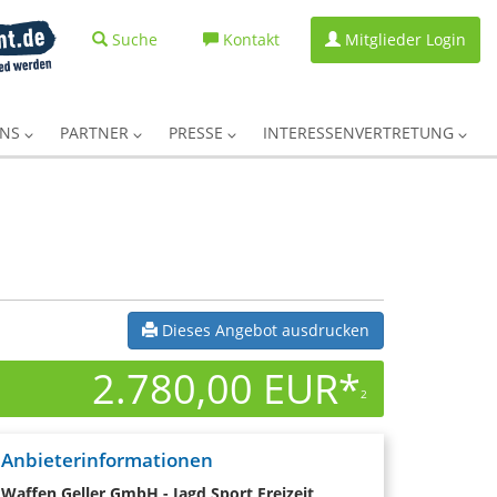
Suche
Kontakt
Mitglieder Login
UNS
PARTNER
PRESSE
INTERESSENVERTRETUNG
Dieses Angebot ausdrucken
2.780,00 EUR*
2
Anbieterinformationen
Waffen Geller GmbH - Jagd Sport Freizeit