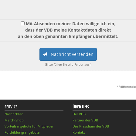
Mit Absenden meiner Daten willige ich ein,
dass der VDB meine Kontaktdaten direkt
an den oben genannten Empfänger übermittelt.
Nachricht versenden
(Bitte füllen Sie alle Felder aus!)
2
*
differenzb
SERVICE
ÜBER UNS
Nachrichten
Der VDB
Merch-Shop
Partner des VDB
Vorteilsangebote für Mitglieder
Das Präsidium des VDB
Fortbildungsangebote
Kontakt