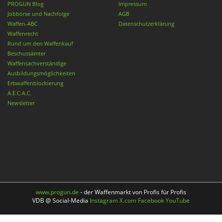
PROGUN Blog
Impressum
Jobbörse und Nachfolge
AGB
Waffen-ABC
Datenschutzerklärung
Waffenrecht
Rund um den Waffenkauf
Beschussämter
Waffensachverständige
Ausbildungsmöglichkeiten
Erbwaffenblockierung
A.E.C.A.C.
Newsletter
www.progun.de
- der Waffenmarkt von Profis für Profis
VDB @ Social-Media
Instagram
X.com
Facebook
YouTube