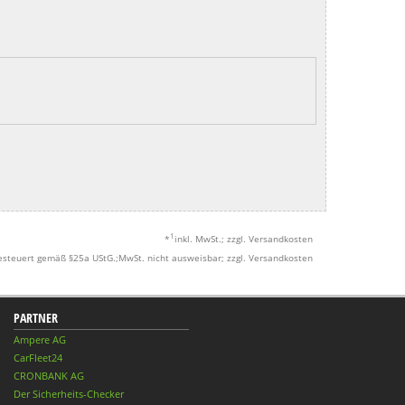
1
*
inkl. MwSt.; zzgl. Versandkosten
esteuert gemäß §25a UStG.;MwSt. nicht ausweisbar; zzgl. Versandkosten
PARTNER
Ampere AG
CarFleet24
CRONBANK AG
Der Sicherheits-Checker