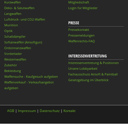
Kurzwaffen
Mitgliedschaft
Deko- & Salutwaffen
Login für Mitglieder
Langwaffen
Luftdruck- und CO2-Waffen
PRESSE
Munition
Pressekontakt
Optik
Pressemeldungen
Schalldämpfer
Waffenrechts-FAQ
Softairwaffen (Airsoftgun)
Ordonnanzwaffen
Vorderlader
INTERESSENVERTRETUNG
Westernwaffen
Interessenvertretung & Positionen
Zubehör
Unsere Lobbyarbeit
Bekleidung
Fachausschuss Airsoft & Paintball
Waffensuche - Kaufgesuch aufgeben
Gesetzgebung im Überblick
Waffenverkauf - Verkaufsangebot
aufgeben
AGB
|
Impressum
|
Datenschutz
|
Kontakt