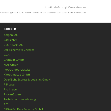
1
*
inkl. MwSt.; zzgl. Versandkosten
esteuert gemäß §25a UStG.;MwSt. nicht ausweisbar; zzgl. Versandkosten
PARTNER
Ampere AG
CarFleet24
CRONBANK AG
Der Sicherheits-Checker
GGA
GrantLift GmbH
HQS GmbH
IWA OutdoorClassics
KVoptimal.de GmbH
OverNight Express & Logistics GmbH
PiP Laser
Pro Image
ProvenExpert
Rechtliche Unterstützung
A.T.U.
BSG-Wüst Data Security GmbH