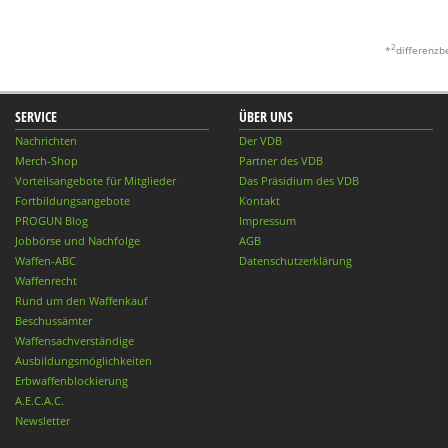
2
*
differenzb
SERVICE
ÜBER UNS
Nachrichten
Der VDB
Merch-Shop
Partner des VDB
Vorteilsangebote für Mitglieder
Das Präsidium des VDB
Fortbildungsangebote
Kontakt
PROGUN Blog
Impressum
Jobbörse und Nachfolge
AGB
Waffen-ABC
Datenschutzerklärung
Waffenrecht
Rund um den Waffenkauf
Beschussämter
Waffensachverständige
Ausbildungsmöglichkeiten
Erbwaffenblockierung
A.E.C.A.C.
Newsletter