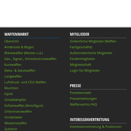
WAFFENMARKT
MITGLIEDER
Übersicht
Ordentliche Mitglieder (Waffen-
Armbrüste & Bögen
Fachgeschäfte)
Blankwaffen (Messer u.ä.)
Außerordentliche Mitglieder
Gas-, Signal-, Schreckschusswaffen
Fördermitglieder
Kurzwaffen
Mitgliedschaft
Deko- & Salutwaffen
Login für Mitglieder
Langwaffen
Luftdruck- und CO2-Waffen
PRESSE
Munition
Pressekontakt
Optik
Pressemeldungen
Schalldämpfer
Waffenrechts-FAQ
Softairwaffen (Airsoftgun)
Ordonnanzwaffen
Vorderlader
INTERESSENVERTRETUNG
Westernwaffen
Interessenvertretung & Positionen
Zubehör