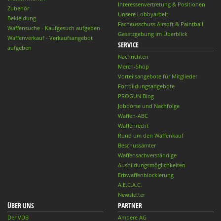
Interessenvertretung & Positionen
Zubehör
Unsere Lobbyarbeit
Bekleidung
Fachausschuss Airsoft & Paintball
Waffensuche - Kaufgesuch aufgeben
Gesetzgebung im Überblick
Waffenverkauf - Verkaufsangebot
SERVICE
aufgeben
Nachrichten
Merch-Shop
Vorteilsangebote für Mitglieder
Fortbildungsangebote
PROGUN Blog
Jobbörse und Nachfolge
Waffen-ABC
Waffenrecht
Rund um den Waffenkauf
Beschussämter
Waffensachverständige
Ausbildungsmöglichkeiten
Erbwaffenblockierung
A.E.C.A.C.
Newsletter
ÜBER UNS
PARTNER
Der VDB
Ampere AG