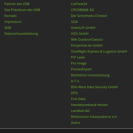
Partner des VDB
CarFleet24
Das Präsidium des VDB
CRONBANK AG
Kontakt
Der Sicherheits-Checker
Impressum
GGA
AGB
GrantLift GmbH
Datenschutzerklärung
HQS GmbH
IWA OutdoorClassics
KVoptimal.de GmbH
OverNight Express & Logistics GmbH
PiP Laser
Pro Image
ProvenExpert
Rechtliche Unterstützung
A.T.U.
BSG-Wüst Data Security GmbH
DPD
First Data
Handelsverband Hessen
Landbell AG
Rheinischer-Inkassodienst e.K.
Zukos