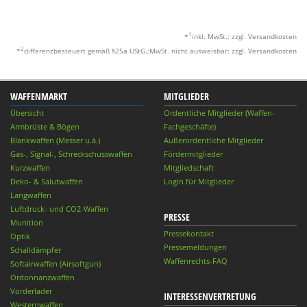
1
*
inkl. MwSt.; zzgl. Versandkosten
2
*
differenzbesteuert gemäß §25a UStG.;MwSt. nicht ausweisbar; zzgl. Versandkosten
WAFFENMARKT
MITGLIEDER
Übersicht
Ordentliche Mitglieder (Waffen-
Armbrüste & Bögen
Fachgeschäfte)
Blankwaffen (Messer u.ä.)
Außerordentliche Mitglieder
Gas-, Signal-, Schreckschusswaffen
Fördermitglieder
Kurzwaffen
Mitgliedschaft
Deko- & Salutwaffen
Login für Mitglieder
Langwaffen
Luftdruck- und CO2-Waffen
PRESSE
Munition
Pressekontakt
Optik
Pressemeldungen
Schalldämpfer
Waffenrechts-FAQ
Softairwaffen (Airsoftgun)
Ordonnanzwaffen
Vorderlader
INTERESSENVERTRETUNG
Westernwaffen