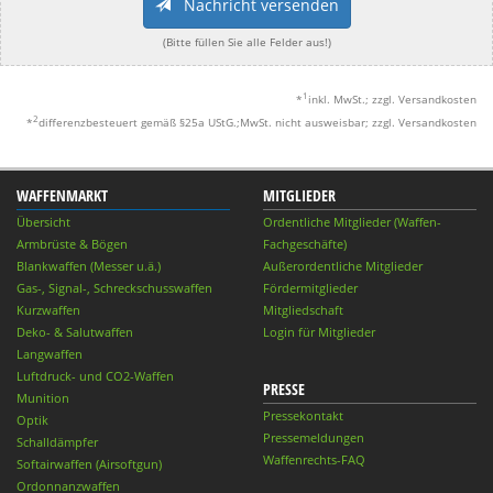
Nachricht versenden
(Bitte füllen Sie alle Felder aus!)
1
*
inkl. MwSt.; zzgl. Versandkosten
2
*
differenzbesteuert gemäß §25a UStG.;MwSt. nicht ausweisbar; zzgl. Versandkosten
WAFFENMARKT
MITGLIEDER
Übersicht
Ordentliche Mitglieder (Waffen-
Armbrüste & Bögen
Fachgeschäfte)
Blankwaffen (Messer u.ä.)
Außerordentliche Mitglieder
Gas-, Signal-, Schreckschusswaffen
Fördermitglieder
Kurzwaffen
Mitgliedschaft
Deko- & Salutwaffen
Login für Mitglieder
Langwaffen
Luftdruck- und CO2-Waffen
PRESSE
Munition
Pressekontakt
Optik
Pressemeldungen
Schalldämpfer
Waffenrechts-FAQ
Softairwaffen (Airsoftgun)
Ordonnanzwaffen