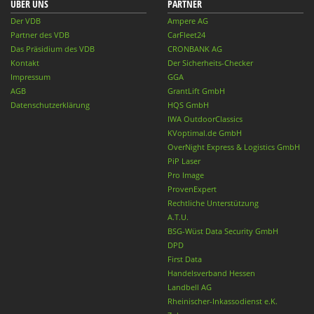
ÜBER UNS
PARTNER
Der VDB
Ampere AG
Partner des VDB
CarFleet24
Das Präsidium des VDB
CRONBANK AG
Kontakt
Der Sicherheits-Checker
Impressum
GGA
AGB
GrantLift GmbH
Datenschutzerklärung
HQS GmbH
IWA OutdoorClassics
KVoptimal.de GmbH
OverNight Express & Logistics GmbH
PiP Laser
Pro Image
ProvenExpert
Rechtliche Unterstützung
A.T.U.
BSG-Wüst Data Security GmbH
DPD
First Data
Handelsverband Hessen
Landbell AG
Rheinischer-Inkassodienst e.K.