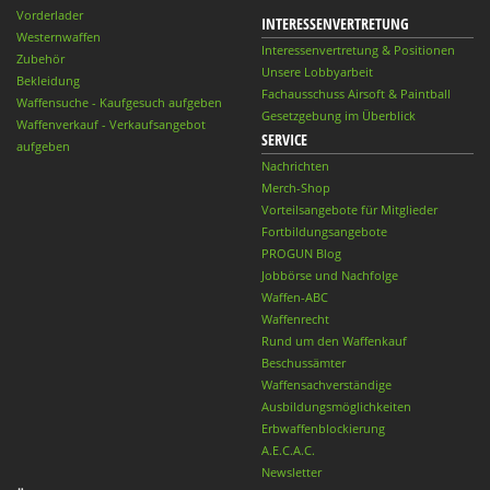
Vorderlader
INTERESSENVERTRETUNG
Westernwaffen
Interessenvertretung & Positionen
Zubehör
Unsere Lobbyarbeit
Bekleidung
Fachausschuss Airsoft & Paintball
Waffensuche - Kaufgesuch aufgeben
Gesetzgebung im Überblick
Waffenverkauf - Verkaufsangebot
SERVICE
aufgeben
Nachrichten
Merch-Shop
Vorteilsangebote für Mitglieder
Fortbildungsangebote
PROGUN Blog
Jobbörse und Nachfolge
Waffen-ABC
Waffenrecht
Rund um den Waffenkauf
Beschussämter
Waffensachverständige
Ausbildungsmöglichkeiten
Erbwaffenblockierung
A.E.C.A.C.
Newsletter