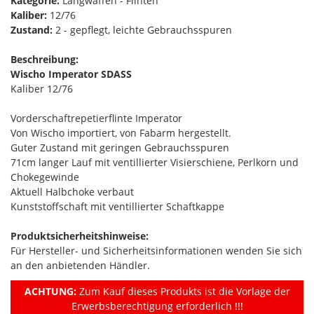
Kategorie:
Langwaffen - Flinten
Kaliber:
12/76
Zustand:
2 - gepflegt, leichte Gebrauchsspuren
Beschreibung:
Wischo Imperator SDASS
Kaliber 12/76
Vorderschaftrepetierflinte Imperator
Von Wischo importiert, von Fabarm hergestellt.
Guter Zustand mit geringen Gebrauchsspuren
71cm langer Lauf mit ventillierter Visierschiene, Perlkorn und
Chokegewinde
Aktuell Halbchoke verbaut
Kunststoffschaft mit ventillierter Schaftkappe
Produktsicherheitshinweise:
Für Hersteller- und Sicherheitsinformationen wenden Sie sich
an den anbietenden Händler.
ACHTUNG:
Zum Kauf dieses Produkts ist die Vorlage der
Erwerbsberechtigung erforderlich !!!