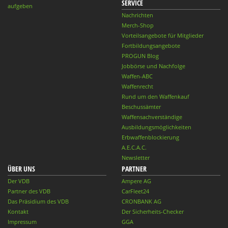
SERVICE
aufgeben
Nachrichten
Merch-Shop
Vorteilsangebote für Mitglieder
Fortbildungsangebote
PROGUN Blog
Jobbörse und Nachfolge
Waffen-ABC
Waffenrecht
Rund um den Waffenkauf
Beschussämter
Waffensachverständige
Ausbildungsmöglichkeiten
Erbwaffenblockierung
A.E.C.A.C.
Newsletter
ÜBER UNS
PARTNER
Der VDB
Ampere AG
Partner des VDB
CarFleet24
Das Präsidium des VDB
CRONBANK AG
Kontakt
Der Sicherheits-Checker
Impressum
GGA