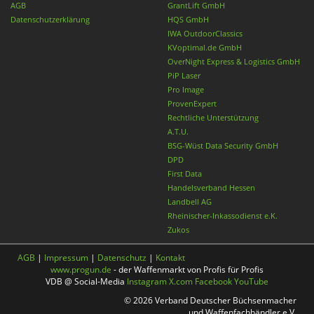
AGB
GrantLift GmbH
Datenschutzerklärung
HQS GmbH
IWA OutdoorClassics
KVoptimal.de GmbH
OverNight Express & Logistics GmbH
PiP Laser
Pro Image
ProvenExpert
Rechtliche Unterstützung
A.T.U.
BSG-Wüst Data Security GmbH
DPD
First Data
Handelsverband Hessen
Landbell AG
Rheinischer-Inkassodienst e.K.
Zukos
AGB
|
Impressum
|
Datenschutz
|
Kontakt
www.progun.de
- der Waffenmarkt von Profis für Profis
VDB @ Social-Media
Instagram
X.com
Facebook
YouTube
© 2026 Verband Deutscher Büchsenmacher
und Waffenfachhändler e.V.