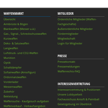
WAFFENMARKT
MITGLIEDER
Übersicht
Ordentliche Mitglieder (Waffen-
Armbrüste & Bögen
Fachgeschäfte)
Blankwaffen (Messer u.ä.)
Außerordentliche Mitglieder
Gas-, Signal-, Schreckschusswaffen
Fördermitglieder
Kurzwaffen
Mitgliedschaft
Deko- & Salutwaffen
Login für Mitglieder
Langwaffen
Luftdruck- und CO2-Waffen
PRESSE
Munition
Pressekontakt
Optik
Pressemeldungen
Schalldämpfer
Waffenrechts-FAQ
Softairwaffen (Airsoftgun)
Ordonnanzwaffen
Vorderlader
INTERESSENVERTRETUNG
Westernwaffen
Interessenvertretung & Positionen
Zubehör
Unsere Lobbyarbeit
Bekleidung
Fachausschuss Airsoft & Paintball
Waffensuche - Kaufgesuch aufgeben
Gesetzgebung im Überblick
Waffenverkauf - Verkaufsangebot