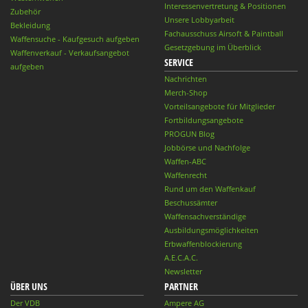
Interessenvertretung & Positionen
Zubehör
Unsere Lobbyarbeit
Bekleidung
Fachausschuss Airsoft & Paintball
Waffensuche - Kaufgesuch aufgeben
Gesetzgebung im Überblick
Waffenverkauf - Verkaufsangebot
SERVICE
aufgeben
Nachrichten
Merch-Shop
Vorteilsangebote für Mitglieder
Fortbildungsangebote
PROGUN Blog
Jobbörse und Nachfolge
Waffen-ABC
Waffenrecht
Rund um den Waffenkauf
Beschussämter
Waffensachverständige
Ausbildungsmöglichkeiten
Erbwaffenblockierung
A.E.C.A.C.
Newsletter
ÜBER UNS
PARTNER
Der VDB
Ampere AG