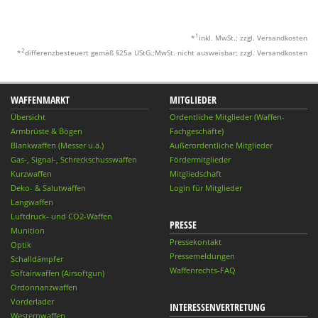
1
*
inkl. MwSt.; zzgl. Versandkosten
2
*
differenzbesteuert gemäß §25a UStG.;MwSt. nicht ausweisbar; zzgl. Versandkosten
WAFFENMARKT
MITGLIEDER
Übersicht
Ordentliche Mitglieder (Waffen-
Armbrüste & Bögen
Fachgeschäfte)
Blankwaffen (Messer u.ä.)
Außerordentliche Mitglieder
Gas-, Signal-, Schreckschusswaffen
Fördermitglieder
Kurzwaffen
Mitgliedschaft
Deko- & Salutwaffen
Login für Mitglieder
Langwaffen
Luftdruck- und CO2-Waffen
PRESSE
Munition
Pressekontakt
Optik
Pressemeldungen
Schalldämpfer
Waffenrechts-FAQ
Softairwaffen (Airsoftgun)
Ordonnanzwaffen
Vorderlader
INTERESSENVERTRETUNG
Westernwaffen