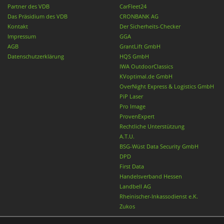
Partner des VDB
CarFleet24
Das Präsidium des VDB
CRONBANK AG
Kontakt
Der Sicherheits-Checker
Impressum
GGA
AGB
GrantLift GmbH
Datenschutzerklärung
HQS GmbH
IWA OutdoorClassics
KVoptimal.de GmbH
OverNight Express & Logistics GmbH
PiP Laser
Pro Image
ProvenExpert
Rechtliche Unterstützung
A.T.U.
BSG-Wüst Data Security GmbH
DPD
First Data
Handelsverband Hessen
Landbell AG
Rheinischer-Inkassodienst e.K.
Zukos