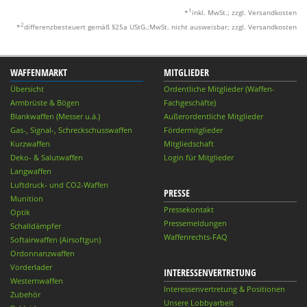
1
*
inkl. MwSt.; zzgl. Versandkosten
2
*
differenzbesteuert gemäß §25a UStG.;MwSt. nicht ausweisbar; zzgl. Versandkosten
WAFFENMARKT
MITGLIEDER
Übersicht
Ordentliche Mitglieder (Waffen-
Armbrüste & Bögen
Fachgeschäfte)
Blankwaffen (Messer u.ä.)
Außerordentliche Mitglieder
Gas-, Signal-, Schreckschusswaffen
Fördermitglieder
Kurzwaffen
Mitgliedschaft
Deko- & Salutwaffen
Login für Mitglieder
Langwaffen
Luftdruck- und CO2-Waffen
PRESSE
Munition
Pressekontakt
Optik
Pressemeldungen
Schalldämpfer
Waffenrechts-FAQ
Softairwaffen (Airsoftgun)
Ordonnanzwaffen
Vorderlader
INTERESSENVERTRETUNG
Westernwaffen
Interessenvertretung & Positionen
Zubehör
Unsere Lobbyarbeit