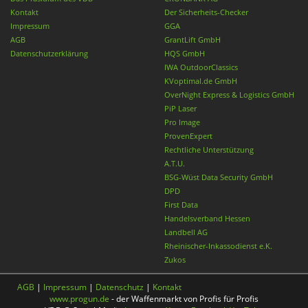
Kontakt
Der Sicherheits-Checker
Impressum
GGA
AGB
GrantLift GmbH
Datenschutzerklärung
HQS GmbH
IWA OutdoorClassics
KVoptimal.de GmbH
OverNight Express & Logistics GmbH
PiP Laser
Pro Image
ProvenExpert
Rechtliche Unterstützung
A.T.U.
BSG-Wüst Data Security GmbH
DPD
First Data
Handelsverband Hessen
Landbell AG
Rheinischer-Inkassodienst e.K.
Zukos
AGB
|
Impressum
|
Datenschutz
|
Kontakt
www.progun.de
- der Waffenmarkt von Profis für Profis