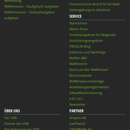
Bekleidung
Fachausschuss Airsoft & Paintball
Waffensuche - Kaufgesuch aufgeben
Gesetzgebung im Überblick
Waffenverkauf - Verkaufsangebot
SERVICE
aufgeben
Nachrichten
Merch-Shop
Vorteilsangebote für Mitglieder
Fortbildungsangebote
PROGUN Blog
Jobbörse und Nachfolge
Waffen-ABC
Waffenrecht
Rund um den Waffenkauf
Beschussämter
Waffensachverständige
Ausbildungsmöglichkeiten
Erbwaffenblockierung
A.E.C.A.C.
Newsletter
ÜBER UNS
PARTNER
Der VDB
Ampere AG
Partner des VDB
CarFleet24
Das Präsidium des VDB
CRONBANK AG