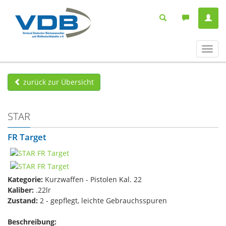
Navig
ein-/
zurück zur Übersicht
STAR
FR Target
Kategorie:
Kurzwaffen - Pistolen Kal. 22
Kaliber:
.22lr
Zustand:
2 - gepflegt, leichte Gebrauchsspuren
Beschreibung: