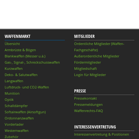
WAFFENMARKT
MITGLIEDER
Übersicht
Ordentliche Mitglieder (Waffen-
Armbrüste & Bögen
Fachgeschäfte)
Blankwaffen (Messer u.ä.)
Außerordentliche Mitglieder
Gas-, Signal-, Schreckschusswaffen
Fördermitglieder
Kurzwaffen
Mitgliedschaft
Deko- & Salutwaffen
Login für Mitglieder
Langwaffen
Luftdruck- und CO2-Waffen
PRESSE
Munition
Pressekontakt
Optik
Pressemeldungen
Schalldämpfer
Waffenrechts-FAQ
Softairwaffen (Airsoftgun)
Ordonnanzwaffen
Vorderlader
INTERESSENVERTRETUNG
Westernwaffen
Interessenvertretung & Positionen
Zubehör