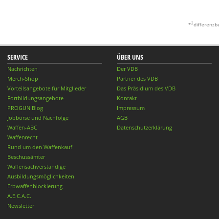
2
*
differenzb
SERVICE
ÜBER UNS
Nachrichten
Der VDB
Merch-Shop
Partner des VDB
Vorteilsangebote für Mitglieder
Das Präsidium des VDB
Fortbildungsangebote
Kontakt
PROGUN Blog
Impressum
Jobbörse und Nachfolge
AGB
Waffen-ABC
Datenschutzerklärung
Waffenrecht
Rund um den Waffenkauf
Beschussämter
Waffensachverständige
Ausbildungsmöglichkeiten
Erbwaffenblockierung
A.E.C.A.C.
Newsletter