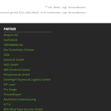
1
*
inkl. MwSt.; zzgl. Versandkosten
esteuert gemäß §25a UStG.;MwSt. nicht ausweisbar; zzgl. Versandkosten
PARTNER
Ampere AG
CarFleet24
CRONBANK AG
Der Sicherheits-Checker
GGA
GrantLift GmbH
HQS GmbH
IWA OutdoorClassics
KVoptimal.de GmbH
OverNight Express & Logistics GmbH
PiP Laser
Pro Image
ProvenExpert
Rechtliche Unterstützung
A.T.U.
BSG-Wüst Data Security GmbH