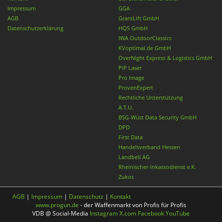
Impressum
GGA
AGB
GrantLift GmbH
Datenschutzerklärung
HQS GmbH
IWA OutdoorClassics
KVoptimal.de GmbH
OverNight Express & Logistics GmbH
PiP Laser
Pro Image
ProvenExpert
Rechtliche Unterstützung
A.T.U.
BSG-Wüst Data Security GmbH
DPD
First Data
Handelsverband Hessen
Landbell AG
Rheinischer-Inkassodienst e.K.
Zukos
AGB
|
Impressum
|
Datenschutz
|
Kontakt
www.progun.de
- der Waffenmarkt von Profis für Profis
VDB @ Social-Media
Instagram
X.com
Facebook
YouTube