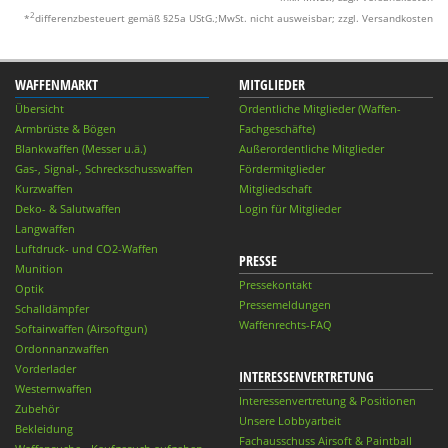
2
*
differenzbesteuert gemäß §25a UStG.;MwSt. nicht ausweisbar; zzgl. Versandkosten
WAFFENMARKT
MITGLIEDER
Übersicht
Ordentliche Mitglieder (Waffen-
Armbrüste & Bögen
Fachgeschäfte)
Blankwaffen (Messer u.ä.)
Außerordentliche Mitglieder
Gas-, Signal-, Schreckschusswaffen
Fördermitglieder
Kurzwaffen
Mitgliedschaft
Deko- & Salutwaffen
Login für Mitglieder
Langwaffen
Luftdruck- und CO2-Waffen
PRESSE
Munition
Pressekontakt
Optik
Pressemeldungen
Schalldämpfer
Waffenrechts-FAQ
Softairwaffen (Airsoftgun)
Ordonnanzwaffen
Vorderlader
INTERESSENVERTRETUNG
Westernwaffen
Interessenvertretung & Positionen
Zubehör
Unsere Lobbyarbeit
Bekleidung
Fachausschuss Airsoft & Paintball