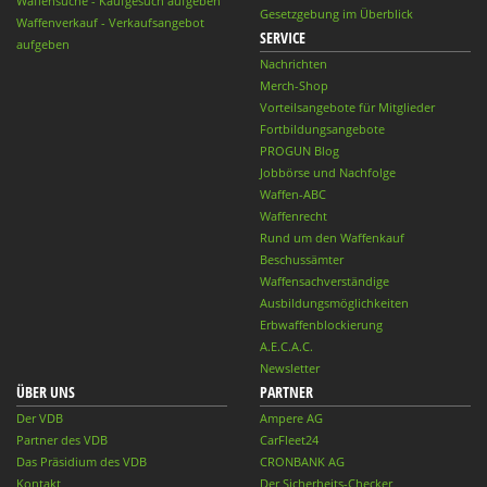
Waffensuche - Kaufgesuch aufgeben
Gesetzgebung im Überblick
Waffenverkauf - Verkaufsangebot
SERVICE
aufgeben
Nachrichten
Merch-Shop
Vorteilsangebote für Mitglieder
Fortbildungsangebote
PROGUN Blog
Jobbörse und Nachfolge
Waffen-ABC
Waffenrecht
Rund um den Waffenkauf
Beschussämter
Waffensachverständige
Ausbildungsmöglichkeiten
Erbwaffenblockierung
A.E.C.A.C.
Newsletter
ÜBER UNS
PARTNER
Der VDB
Ampere AG
Partner des VDB
CarFleet24
Das Präsidium des VDB
CRONBANK AG
Kontakt
Der Sicherheits-Checker