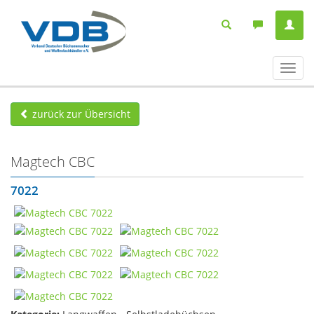
Navig
ein-/
zurück zur Übersicht
Magtech CBC
7022