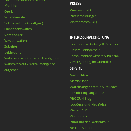
PRESSE
Munition
Pressekontakt
Optik
Pressemeldungen
Schalldämpfer
Waffenrechts-FAQ
Softairwaffen (Airsoftgun)
Ordonnanzwaffen
Vorderlader
INTERESSENVERTRETUNG
Westernwaffen
Interessenvertretung & Positionen
Zubehör
Unsere Lobbyarbeit
Bekleidung
Fachausschuss Airsoft & Paintball
Waffensuche - Kaufgesuch aufgeben
Gesetzgebung im Überblick
Waffenverkauf - Verkaufsangebot
SERVICE
aufgeben
Nachrichten
Merch-Shop
Vorteilsangebote für Mitglieder
Fortbildungsangebote
PROGUN Blog
Jobbörse und Nachfolge
Waffen-ABC
Waffenrecht
Rund um den Waffenkauf
Beschussämter