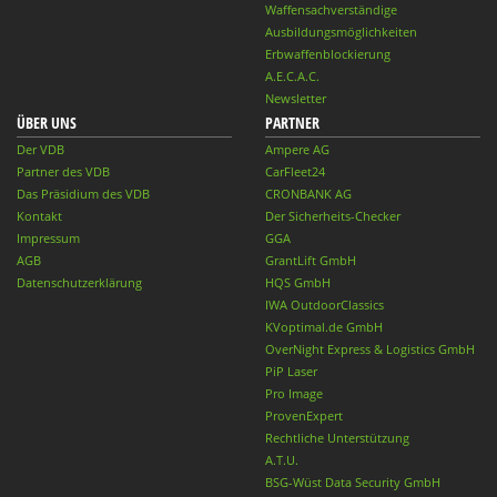
Waffensachverständige
Ausbildungsmöglichkeiten
Erbwaffenblockierung
A.E.C.A.C.
Newsletter
ÜBER UNS
PARTNER
Der VDB
Ampere AG
Partner des VDB
CarFleet24
Das Präsidium des VDB
CRONBANK AG
Kontakt
Der Sicherheits-Checker
Impressum
GGA
AGB
GrantLift GmbH
Datenschutzerklärung
HQS GmbH
IWA OutdoorClassics
KVoptimal.de GmbH
OverNight Express & Logistics GmbH
PiP Laser
Pro Image
ProvenExpert
Rechtliche Unterstützung
A.T.U.
BSG-Wüst Data Security GmbH