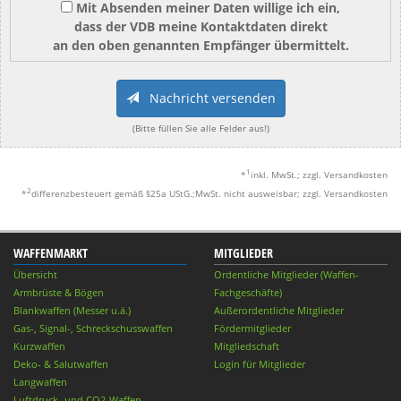
Mit Absenden meiner Daten willige ich ein,
dass der VDB meine Kontaktdaten direkt
an den oben genannten Empfänger übermittelt.
Nachricht versenden
(Bitte füllen Sie alle Felder aus!)
1
*
inkl. MwSt.; zzgl. Versandkosten
2
*
differenzbesteuert gemäß §25a UStG.;MwSt. nicht ausweisbar; zzgl. Versandkosten
WAFFENMARKT
MITGLIEDER
Übersicht
Ordentliche Mitglieder (Waffen-
Armbrüste & Bögen
Fachgeschäfte)
Blankwaffen (Messer u.ä.)
Außerordentliche Mitglieder
Gas-, Signal-, Schreckschusswaffen
Fördermitglieder
Kurzwaffen
Mitgliedschaft
Deko- & Salutwaffen
Login für Mitglieder
Langwaffen
Luftdruck- und CO2-Waffen