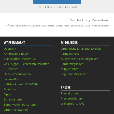
(Bitte füllen Sie alle Felder aus!)
1
*
inkl. MwSt.; zzgl. Versandkosten
2
*
differenzbesteuert gemäß §25a UStG.;MwSt. nicht ausweisbar; zzgl. Versandkosten
WAFFENMARKT
MITGLIEDER
Übersicht
Ordentliche Mitglieder (Waffen-
Armbrüste & Bögen
Fachgeschäfte)
Blankwaffen (Messer u.ä.)
Außerordentliche Mitglieder
Gas-, Signal-, Schreckschusswaffen
Fördermitglieder
Kurzwaffen
Mitgliedschaft
Deko- & Salutwaffen
Login für Mitglieder
Langwaffen
Luftdruck- und CO2-Waffen
PRESSE
Munition
Pressekontakt
Optik
Pressemeldungen
Schalldämpfer
Waffenrechts-FAQ
Softairwaffen (Airsoftgun)
Ordonnanzwaffen