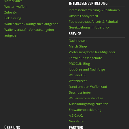
Vorderlader
INTERESSENVERTRETUNG
Westernwaffen
Interessenvertretung & Positionen
Zubehör
Unsere Lobbyarbeit
Bekleidung
Fachausschuss Airsoft & Paintball
Waffensuche - Kaufgesuch aufgeben
Gesetzgebung im Überblick
Waffenverkauf - Verkaufsangebot
SERVICE
aufgeben
Nachrichten
Merch-Shop
Vorteilsangebote für Mitglieder
Fortbildungsangebote
PROGUN Blog
Jobbörse und Nachfolge
Waffen-ABC
Waffenrecht
Rund um den Waffenkauf
Beschussämter
Waffensachverständige
Ausbildungsmöglichkeiten
Erbwaffenblockierung
A.E.C.A.C.
Newsletter
ÜBER UNS
PARTNER