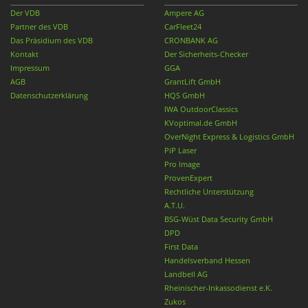
Der VDB
Ampere AG
Partner des VDB
CarFleet24
Das Präsidium des VDB
CRONBANK AG
Kontakt
Der Sicherheits-Checker
Impressum
GGA
AGB
GrantLift GmbH
Datenschutzerklärung
HQS GmbH
IWA OutdoorClassics
KVoptimal.de GmbH
OverNight Express & Logistics GmbH
PiP Laser
Pro Image
ProvenExpert
Rechtliche Unterstützung
A.T.U.
BSG-Wüst Data Security GmbH
DPD
First Data
Handelsverband Hessen
Landbell AG
Rheinischer-Inkassodienst e.K.
Zukos