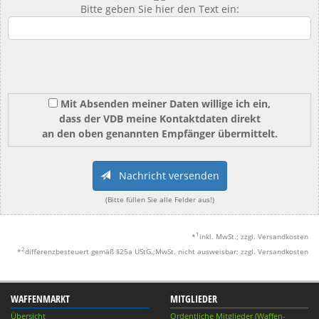
Bitte geben Sie hier den Text ein:
Mit Absenden meiner Daten willige ich ein,
dass der VDB meine Kontaktdaten direkt
an den oben genannten Empfänger übermittelt.
Nachricht versenden
(Bitte füllen Sie alle Felder aus!)
1
*
inkl. MwSt.; zzgl. Versandkosten
2
*
differenzbesteuert gemäß §25a UStG.;MwSt. nicht ausweisbar; zzgl. Versandkosten
WAFFENMARKT
MITGLIEDER
Übersicht
Ordentliche Mitglieder (Waffen-