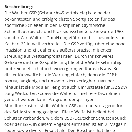
Beschreibung:
Die Walther GSP (Gebrauchs-Sportpistole) ist eine der
bekanntesten und erfolgreichsten Sportpistolen für das
sportliche Schießen in den Disziplinen Olympische
Schnellfeuerpistole und Präzisionsschießen. Sie wurde 1968
von der Carl Walther GmbH eingeführt und ist besonders im
Kaliber .22 lr. weit verbreitet. Die GSP verfügt über eine hohe
Präzision und gilt daher als äußerst präzise, mit enger
Streuung auf Wettkampfdistanzen. Durch ihr schweres
Gehäuse und die Gaspufferung bleibt die Waffe sehr ruhig
und zeichnet sich durch einen geringen Rückstoß aus. Bei
dieser Kurzwaffe ist die Wartung einfach, denn die GSP ist
robust, langlebig und unkompliziert zerlegbar. Darüber
hinaus ist sie Modular - es gibt auch Umrüstsätze für .32 S&W
Long Wadcutter, sodass die Waffe für mehrere Disziplinen
genutzt werden kann. Aufgrund der geringen
Munitionskosten ist die Walther GSP auch hervorragend für
das Schießtraining geeignet. Diese Waffe ist beliebt bei
Schützenverbänden, wie dem DSB (Deutscher Schützenbund)
oder der ISSF. In diesem Angebot enthalten ist ein 2. Magazin,
Feder sowie diverse Ersatzteile. Den Beschuss hat diese