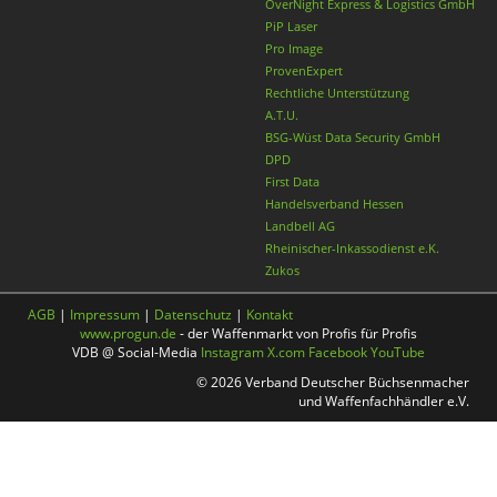
OverNight Express & Logistics GmbH
PiP Laser
Pro Image
ProvenExpert
Rechtliche Unterstützung
A.T.U.
BSG-Wüst Data Security GmbH
DPD
First Data
Handelsverband Hessen
Landbell AG
Rheinischer-Inkassodienst e.K.
Zukos
AGB
|
Impressum
|
Datenschutz
|
Kontakt
www.progun.de
- der Waffenmarkt von Profis für Profis
VDB @ Social-Media
Instagram
X.com
Facebook
YouTube
© 2026 Verband Deutscher Büchsenmacher
und Waffenfachhändler e.V.