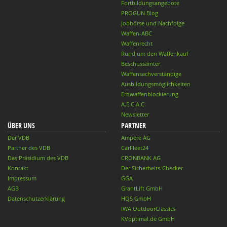
Fortbildungsangebote
PROGUN Blog
Jobbörse und Nachfolge
Waffen-ABC
Waffenrecht
Rund um den Waffenkauf
Beschussämter
Waffensachverständige
Ausbildungsmöglichkeiten
Erbwaffenblockierung
A.E.C.A.C.
Newsletter
ÜBER UNS
PARTNER
Der VDB
Ampere AG
Partner des VDB
CarFleet24
Das Präsidium des VDB
CRONBANK AG
Kontakt
Der Sicherheits-Checker
Impressum
GGA
AGB
GrantLift GmbH
Datenschutzerklärung
HQS GmbH
IWA OutdoorClassics
KVoptimal.de GmbH