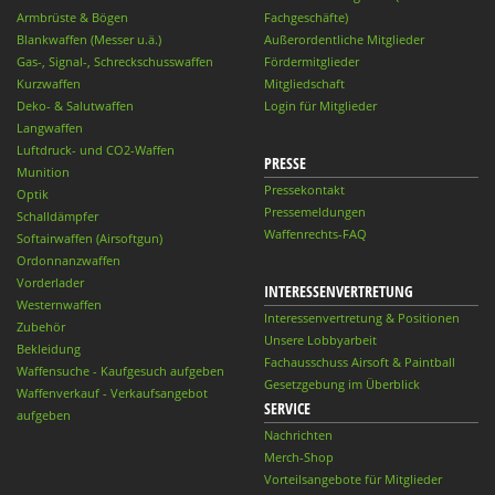
Armbrüste & Bögen
Fachgeschäfte)
Blankwaffen (Messer u.ä.)
Außerordentliche Mitglieder
Gas-, Signal-, Schreckschusswaffen
Fördermitglieder
Kurzwaffen
Mitgliedschaft
Deko- & Salutwaffen
Login für Mitglieder
Langwaffen
Luftdruck- und CO2-Waffen
PRESSE
Munition
Pressekontakt
Optik
Pressemeldungen
Schalldämpfer
Waffenrechts-FAQ
Softairwaffen (Airsoftgun)
Ordonnanzwaffen
Vorderlader
INTERESSENVERTRETUNG
Westernwaffen
Interessenvertretung & Positionen
Zubehör
Unsere Lobbyarbeit
Bekleidung
Fachausschuss Airsoft & Paintball
Waffensuche - Kaufgesuch aufgeben
Gesetzgebung im Überblick
Waffenverkauf - Verkaufsangebot
SERVICE
aufgeben
Nachrichten
Merch-Shop
Vorteilsangebote für Mitglieder