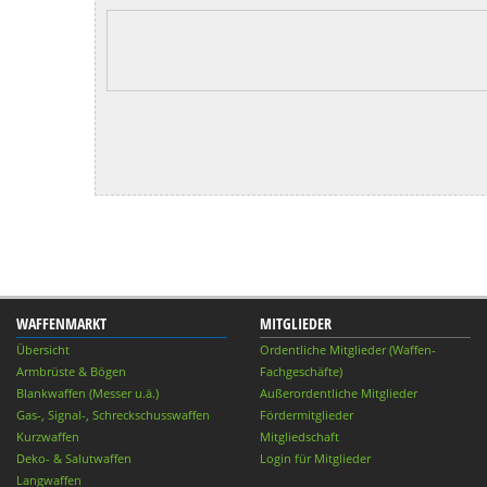
WAFFENMARKT
MITGLIEDER
Übersicht
Ordentliche Mitglieder (Waffen-
Armbrüste & Bögen
Fachgeschäfte)
Blankwaffen (Messer u.ä.)
Außerordentliche Mitglieder
Gas-, Signal-, Schreckschusswaffen
Fördermitglieder
Kurzwaffen
Mitgliedschaft
Deko- & Salutwaffen
Login für Mitglieder
Langwaffen