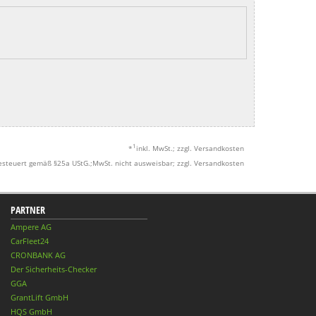
1
*
inkl. MwSt.; zzgl. Versandkosten
esteuert gemäß §25a UStG.;MwSt. nicht ausweisbar; zzgl. Versandkosten
PARTNER
Ampere AG
CarFleet24
CRONBANK AG
Der Sicherheits-Checker
GGA
GrantLift GmbH
HQS GmbH