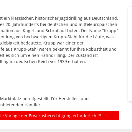
st ein klassischer, historischer Jagddrilling aus Deutschland.
 des 20. Jahrhunderts bei deutschen und mitteleuropäischen
mbination aus Kugel- und Schrotlauf boten. Der Name "Krupp"
endung von hochwertigem Krupp-Stahl für die Läufe, was
nglebigkeit bedeutete. Krupp war einer der
ufe aus Krupp-Stahl waren bekannt für ihre Robustheit und
t es sich um einen Hahndrilling. Der Zustand ist
lling im deutschen Reich vor 1939 erhalten.
rktplatz bereitgestellt. Für Hersteller- und
anbietenden Händler.
ie Vorlage der Erwerbsberechtigung erforderlich !!!