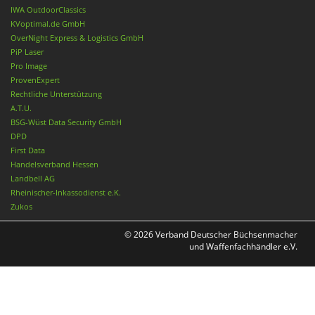
IWA OutdoorClassics
KVoptimal.de GmbH
OverNight Express & Logistics GmbH
PiP Laser
Pro Image
ProvenExpert
Rechtliche Unterstützung
A.T.U.
BSG-Wüst Data Security GmbH
DPD
First Data
Handelsverband Hessen
Landbell AG
Rheinischer-Inkassodienst e.K.
Zukos
© 2026 Verband Deutscher Büchsenmacher
und Waffenfachhändler e.V.