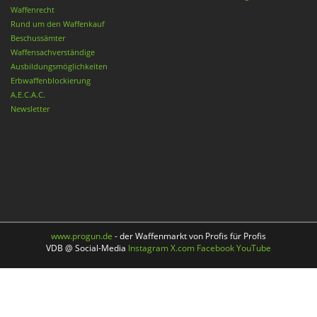
Waffenrecht
Rund um den Waffenkauf
Beschussämter
Waffensachverständige
Ausbildungsmöglichkeiten
Erbwaffenblockierung
A.E.C.A.C.
Newsletter
www.progun.de
- der Waffenmarkt von Profis für Profis
VDB @ Social-Media
Instagram
X.com
Facebook
YouTube