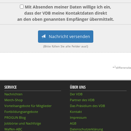
Mit Absenden meiner Daten willige ich ein,
dass der VDB meine Kontaktdaten direkt
an den oben genannten Empfänger übermittelt.
Nachricht versenden
(Bitte füllen Sie alle Felder aus!)
2
*
differenzb
SERVICE
ÜBER UNS
Nachrichten
Der VDB
Merch-Shop
Partner des VDB
Vorteilsangebote für Mitglieder
Das Präsidium des VDB
Fortbildungsangebote
Kontakt
PROGUN Blog
Impressum
Jobbörse und Nachfolge
AGB
Waffen-ABC
Datenschutzerklärung