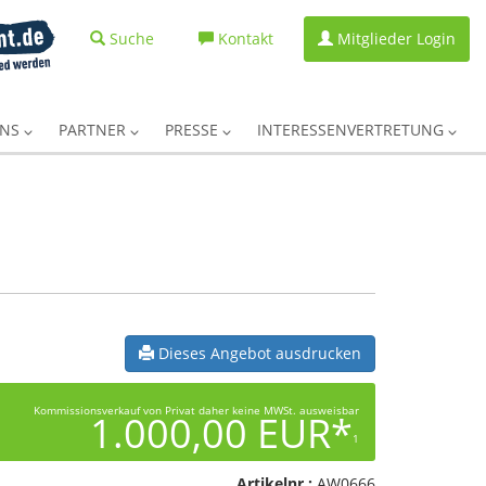
Suche
Kontakt
Mitglieder Login
UNS
PARTNER
PRESSE
INTERESSENVERTRETUNG
Dieses Angebot ausdrucken
Kommissionsverkauf von Privat daher keine MWSt. ausweisbar
1.000,00 EUR*
1
Artikelnr.:
AW0666