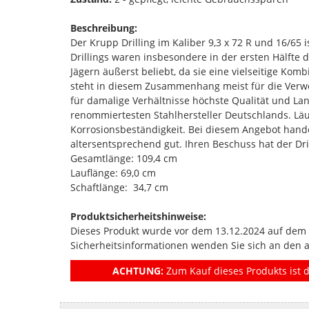
Beschreibung:
Der Krupp Drilling im Kaliber 9,3 x 72 R und 16/65 i
Drillings waren insbesondere in der ersten Hälfte
Jägern äußerst beliebt, da sie eine vielseitige Ko
steht in diesem Zusammenhang meist für die Verw
für damalige Verhältnisse höchste Qualität und La
renommiertesten Stahlhersteller Deutschlands. Lä
Korrosionsbeständigkeit. Bei diesem Angebot handel
altersentsprechend gut. Ihren Beschuss hat der Dri
Gesamtlänge: 109,4 cm
Lauflänge: 69,0 cm
Schaftlänge: 34,7 cm
Produktsicherheitshinweise:
Dieses Produkt wurde vor dem 13.12.2024 auf dem Ma
Sicherheitsinformationen wenden Sie sich an den 
ACHTUNG:
Zum Kauf dieses Produkts ist d