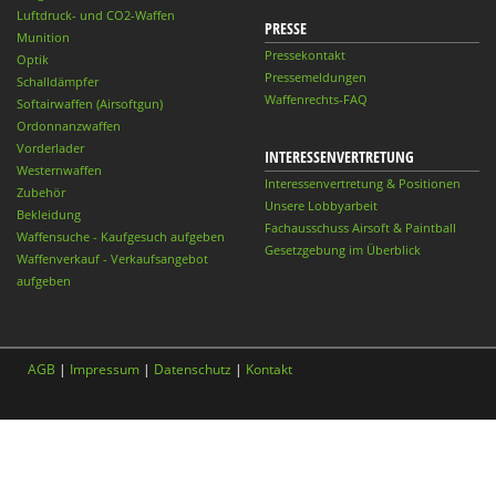
Luftdruck- und CO2-Waffen
PRESSE
Munition
Pressekontakt
Optik
Pressemeldungen
Schalldämpfer
Waffenrechts-FAQ
Softairwaffen (Airsoftgun)
Ordonnanzwaffen
Vorderlader
INTERESSENVERTRETUNG
Westernwaffen
Interessenvertretung & Positionen
Zubehör
Unsere Lobbyarbeit
Bekleidung
Fachausschuss Airsoft & Paintball
Waffensuche - Kaufgesuch aufgeben
Gesetzgebung im Überblick
Waffenverkauf - Verkaufsangebot
aufgeben
AGB
|
Impressum
|
Datenschutz
|
Kontakt