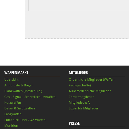
WAFFENMARKT
MITGLIEDER
Übersicht
Ordentliche Mitglieder (Waffen-
Armbrüste & Bögen
Fachgeschäfte)
Blankwaffen (Messer u.ä.)
Außerordentliche Mitglieder
Gas-, Signal-, Schreckschusswaffen
Fördermitglieder
Kurzwaffen
Mitgliedschaft
Deko- & Salutwaffen
Login für Mitglieder
Langwaffen
Luftdruck- und CO2-Waffen
PRESSE
Munition