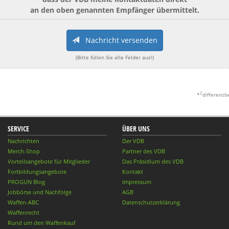
an den oben genannten Empfänger übermittelt.
Nachricht versenden
(Bitte füllen Sie alle Felder aus!)
2
*
differenzb
SERVICE
ÜBER UNS
Nachrichten
Der VDB
Merch-Shop
Partner des VDB
Vorteilsangebote für Mitglieder
Das Präsidium des VDB
Fortbildungsangebote
Kontakt
PROGUN Blog
Impressum
Jobbörse und Nachfolge
AGB
Waffen-ABC
Datenschutzerklärung
Waffenrecht
Rund um den Waffenkauf