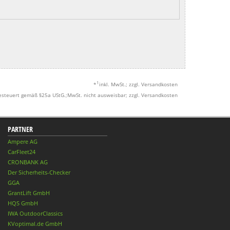
1
*
inkl. MwSt.; zzgl. Versandkosten
esteuert gemäß §25a UStG.;MwSt. nicht ausweisbar; zzgl. Versandkosten
PARTNER
Ampere AG
CarFleet24
CRONBANK AG
Der Sicherheits-Checker
GGA
GrantLift GmbH
HQS GmbH
IWA OutdoorClassics
KVoptimal.de GmbH