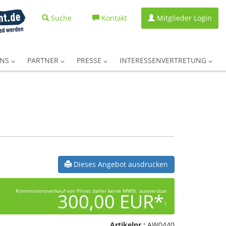
Suche
Kontakt
Mitglieder Login
UNS
PARTNER
PRESSE
INTERESSENVERTRETUNG
Dieses Angebot ausdrucken
Kommissionsverkauf von Privat daher keine MWSt. ausweisbar
300,00 EUR*
1
Artikelnr.:
AW0440