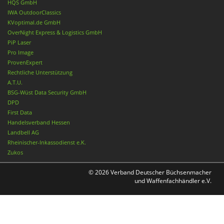
HQS GmbH
IWA OutdoorClassics
KVoptimal.de GmbH
OverNight Express & Logistics GmbH
PiP Laser
Pro Image
ProvenExpert
Rechtliche Unterstützung
A.T.U.
BSG-Wüst Data Security GmbH
DPD
First Data
Handelsverband Hessen
Landbell AG
Rheinischer-Inkassodienst e.K.
Zukos
© 2026 Verband Deutscher Büchsenmacher
und Waffenfachhändler e.V.