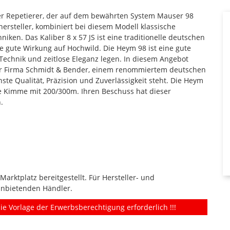
iger Repetierer, der auf dem bewährten System Mauser 98
ersteller, kombiniert bei diesem Modell klassische
en. Das Kaliber 8 x 57 JS ist eine traditionelle deutschen
re gute Wirkung auf Hochwild. Die Heym 98 ist eine gute
e Technik und zeitlose Eleganz legen. In diesem Angebot
1 der Firma Schmidt & Bender, einem renommiertem deutschen
hste Qualität, Präzision und Zuverlässigkeit steht. Die Heym
 Kimme mit 200/300m. Ihren Beschuss hat dieser
.
rktplatz bereitgestellt. Für Hersteller- und
anbietenden Händler.
ie Vorlage der Erwerbsberechtigung erforderlich !!!