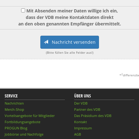
Mit Absenden meiner Daten willige ich ein,
dass der VDB meine Kontaktdaten direkt
an den oben genannten Empfänger übermittelt.
Nachricht versenden
(Bitte füllen Sie alle Felder aus!)
2
*
differenzb
SERVICE
ÜBER UNS
Nachrichten
Der VDB
Merch-Shop
Partner des VDB
Vorteilsangebote für Mitglieder
Das Präsidium des VDB
Fortbildungsangebote
Kontakt
PROGUN Blog
Impressum
Jobbörse und Nachfolge
AGB