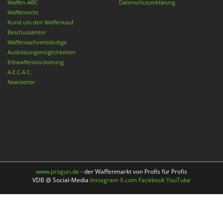
Waffen-ABC
Datenschutzerklärung
Waffenrecht
Rund um den Waffenkauf
Beschussämter
Waffensachverständige
Ausbildungsmöglichkeiten
Erbwaffenblockierung
A.E.C.A.C.
Newsletter
www.progun.de
- der Waffenmarkt von Profis für Profis
VDB @ Social-Media
Instagram
X.com
Facebook
YouTube