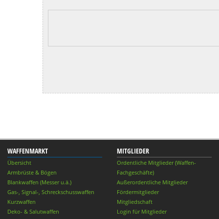
WAFFENMARKT
MITGLIEDER
Übersicht
Ordentliche Mitglieder (Waffen-
Armbrüste & Bögen
Fachgeschäfte)
Blankwaffen (Messer u.ä.)
Außerordentliche Mitglieder
Gas-, Signal-, Schreckschusswaffen
Fördermitglieder
Kurzwaffen
Mitgliedschaft
Deko- & Salutwaffen
Login für Mitglieder