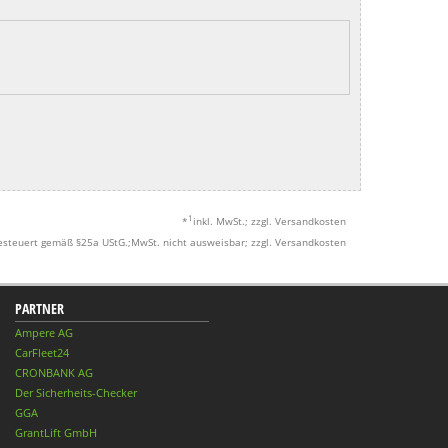
1
*
inkl. MwSt.; zzgl. Versandkosten
esteuert gemäß §25a UStG.;MwSt. nicht ausweisbar; zzgl. Versandkosten
PARTNER
Ampere AG
CarFleet24
CRONBANK AG
Der Sicherheits-Checker
GGA
GrantLift GmbH