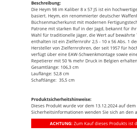
Beschreibung:
Die Heym 98 im Kaliber 8 x 57 JS ist ein hochwert
basiert. Heym, ein renommierter deutscher Waffenh
Büchsenmacherkunst mit modernen Fertigungstechnik
Patrone mit starken Ruf in der Jagd, bekannt für ih
Wahl für traditionelle Jäger, die Wert auf bewährt
enthalten ist ein Zielfernrohr 2,5 - 10 x 56 Abs. 
Hersteller von Zielfernrohren, der seit 1957 für höc
verfügt über eine EAW-Schwenkmontage sowie eine
Repetierer mit 50 % mehr Druck in Belgien erhalten
Gesamtlänge: 106,3 cm
Lauflänge: 52,8 cm
Schaftlänge: 35,5 cm
Produktsicherheitshinweise:
Dieses Produkt wurde vor dem 13.12.2024 auf dem Ma
Sicherheitsinformationen wenden Sie sich an den 
ACHTUNG:
Zum Kauf dieses Produkts ist d