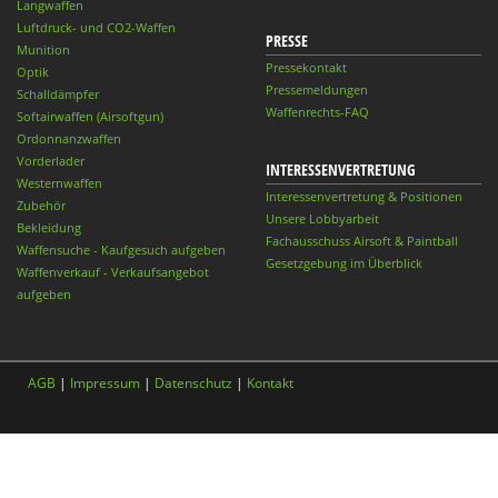
Langwaffen
Luftdruck- und CO2-Waffen
PRESSE
Munition
Pressekontakt
Optik
Pressemeldungen
Schalldämpfer
Waffenrechts-FAQ
Softairwaffen (Airsoftgun)
Ordonnanzwaffen
Vorderlader
INTERESSENVERTRETUNG
Westernwaffen
Interessenvertretung & Positionen
Zubehör
Unsere Lobbyarbeit
Bekleidung
Fachausschuss Airsoft & Paintball
Waffensuche - Kaufgesuch aufgeben
Gesetzgebung im Überblick
Waffenverkauf - Verkaufsangebot
aufgeben
AGB
|
Impressum
|
Datenschutz
|
Kontakt