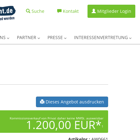
Suche
Kontakt
Mitglieder Login
UNS
PARTNER
PRESSE
INTERESSENVERTRETUNG
Dieses Angebot ausdrucken
Kommissionsverkauf von Privat daher keine MWSt. ausweisbar
1.200,00 EUR*
1
Artikelnr.:
AW0661