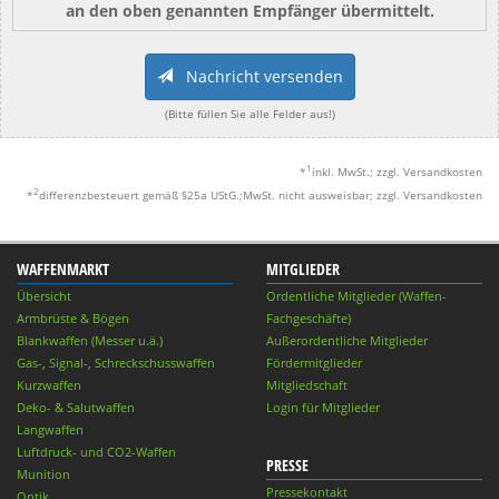
an den oben genannten Empfänger übermittelt.
Nachricht versenden
(Bitte füllen Sie alle Felder aus!)
1
*
inkl. MwSt.; zzgl. Versandkosten
2
*
differenzbesteuert gemäß §25a UStG.;MwSt. nicht ausweisbar; zzgl. Versandkosten
WAFFENMARKT
MITGLIEDER
Übersicht
Ordentliche Mitglieder (Waffen-
Armbrüste & Bögen
Fachgeschäfte)
Blankwaffen (Messer u.ä.)
Außerordentliche Mitglieder
Gas-, Signal-, Schreckschusswaffen
Fördermitglieder
Kurzwaffen
Mitgliedschaft
Deko- & Salutwaffen
Login für Mitglieder
Langwaffen
Luftdruck- und CO2-Waffen
PRESSE
Munition
Pressekontakt
Optik