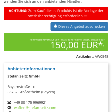
wenden Sie sich an den anbietenden Händler.
ACHTUNG:
Zum Kauf dieses Produkts ist die Vorlage der
Erwerbsberechtigung erforderlich !!!
Dieses Angebot ausdrucken
Kommissionsverkauf von Privat daher keine MWSt. ausweisbar
150,00 EUR*
1
Artikelnr.:
AW0548
Anbieterinformationen
Stefan Seitz GmbH
Bayernstraße 1c
63762 Großostheim (Bayern)
+49 (0) 175 9969921
waffen@stefan-seitz.com