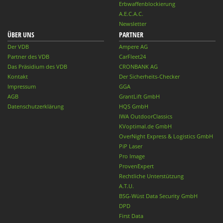
Erbwaffenblockierung
A.E.C.A.C.
Newsletter
ÜBER UNS
PARTNER
Der VDB
Ampere AG
Partner des VDB
CarFleet24
Das Präsidium des VDB
CRONBANK AG
Kontakt
Der Sicherheits-Checker
Impressum
GGA
AGB
GrantLift GmbH
Datenschutzerklärung
HQS GmbH
IWA OutdoorClassics
KVoptimal.de GmbH
OverNight Express & Logistics GmbH
PiP Laser
Pro Image
ProvenExpert
Rechtliche Unterstützung
A.T.U.
BSG-Wüst Data Security GmbH
DPD
First Data