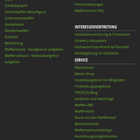
Pressemeldungen
Schalldämpfer
Waffenrechts-FAQ
Softairwaffen (Airsoftgun)
Ordonnanzwaffen
Vorderlader
INTERESSENVERTRETUNG
Westernwaffen
Interessenvertretung & Positionen
Zubehör
Unsere Lobbyarbeit
Bekleidung
Fachausschuss Airsoft & Paintball
Waffensuche - Kaufgesuch aufgeben
Gesetzgebung im Überblick
Waffenverkauf - Verkaufsangebot
SERVICE
aufgeben
Nachrichten
Merch-Shop
Vorteilsangebote für Mitglieder
Fortbildungsangebote
PROGUN Blog
Jobbörse und Nachfolge
Waffen-ABC
Waffenrecht
Rund um den Waffenkauf
Beschussämter
Waffensachverständige
Ausbildungsmöglichkeiten