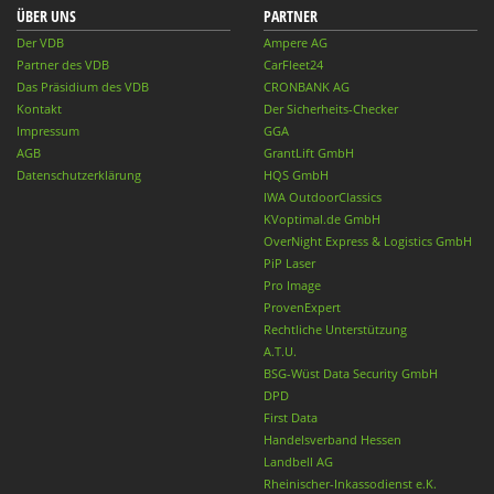
ÜBER UNS
PARTNER
Der VDB
Ampere AG
Partner des VDB
CarFleet24
Das Präsidium des VDB
CRONBANK AG
Kontakt
Der Sicherheits-Checker
Impressum
GGA
AGB
GrantLift GmbH
Datenschutzerklärung
HQS GmbH
IWA OutdoorClassics
KVoptimal.de GmbH
OverNight Express & Logistics GmbH
PiP Laser
Pro Image
ProvenExpert
Rechtliche Unterstützung
A.T.U.
BSG-Wüst Data Security GmbH
DPD
First Data
Handelsverband Hessen
Landbell AG
Rheinischer-Inkassodienst e.K.