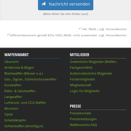
Nachricht versenden
(Bitte füllen Sie alle Felder aus!)
1
*
inkl. MwSt.; zzgl. Versandkosten
2
*
differenzbesteuert gemäß §25a UStG.;MwSt. nicht ausweisbar; zzgl. Versandkosten
WAFFENMARKT
MITGLIEDER
Übersicht
Ordentliche Mitglieder (Waffen-
Armbrüste & Bögen
Fachgeschäfte)
Blankwaffen (Messer u.ä.)
Außerordentliche Mitglieder
Gas-, Signal-, Schreckschusswaffen
Fördermitglieder
Kurzwaffen
Mitgliedschaft
Deko- & Salutwaffen
Login für Mitglieder
Langwaffen
Luftdruck- und CO2-Waffen
PRESSE
Munition
Pressekontakt
Optik
Pressemeldungen
Schalldämpfer
Waffenrechts-FAQ
Softairwaffen (Airsoftgun)