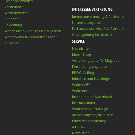
Ordonnanzwaffen
Vorderlader
INTERESSENVERTRETUNG
Westernwaffen
Interessenvertretung & Positionen
Zubehör
Unsere Lobbyarbeit
Bekleidung
Fachausschuss Airsoft & Paintball
Waffensuche - Kaufgesuch aufgeben
Gesetzgebung im Überblick
Waffenverkauf - Verkaufsangebot
SERVICE
aufgeben
Nachrichten
Merch-Shop
Vorteilsangebote für Mitglieder
Fortbildungsangebote
PROGUN Blog
Jobbörse und Nachfolge
Waffen-ABC
Waffenrecht
Rund um den Waffenkauf
Beschussämter
Waffensachverständige
Ausbildungsmöglichkeiten
Erbwaffenblockierung
A.E.C.A.C.
Newsletter