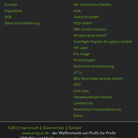
Kontakt
Der Sicherheits-Checker
Impressum
GGA
AGB
GrantLift GmbH
Datenschutzerklärung
HQS GmbH
IWA OutdoorClassics
KVoptimal.de GmbH
OverNight Express & Logistics GmbH
PiP Laser
Pro Image
ProvenExpert
Rechtliche Unterstützung
A.T.U.
BSG-Wüst Data Security GmbH
DPD
First Data
Handelsverband Hessen
Landbell AG
Rheinischer-Inkassodienst e.K.
Zukos
AGB
|
Impressum
|
Datenschutz
|
Kontakt
www.progun.de
- der Waffenmarkt von Profis für Profis