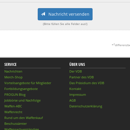
Nachricht versenden
(Bitte füllen Sie alle Felder aus!)
2
*
differenzb
SERVICE
ÜBER UNS
Nachrichten
Der VDB
Merch-Shop
Partner des VDB
Vorteilsangebote für Mitglieder
Das Präsidium des VDB
Fortbildungsangebote
Kontakt
PROGUN Blog
Impressum
Jobbörse und Nachfolge
AGB
Waffen-ABC
Datenschutzerklärung
Waffenrecht
Rund um den Waffenkauf
Beschussämter
Waffensachverständige