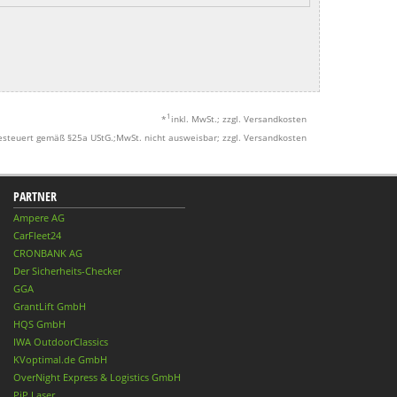
1
*
inkl. MwSt.; zzgl. Versandkosten
esteuert gemäß §25a UStG.;MwSt. nicht ausweisbar; zzgl. Versandkosten
PARTNER
Ampere AG
CarFleet24
CRONBANK AG
Der Sicherheits-Checker
GGA
GrantLift GmbH
HQS GmbH
IWA OutdoorClassics
KVoptimal.de GmbH
OverNight Express & Logistics GmbH
PiP Laser