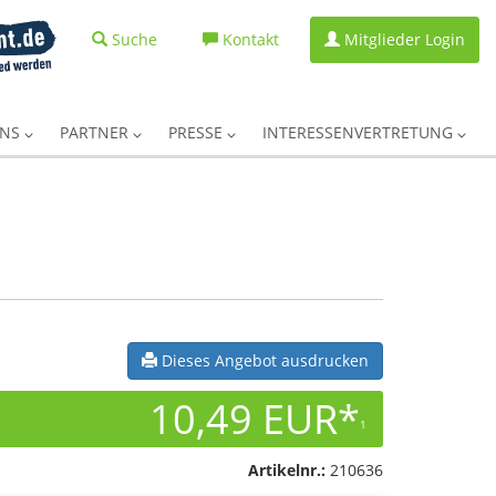
Suche
Kontakt
Mitglieder Login
UNS
PARTNER
PRESSE
INTERESSENVERTRETUNG
Dieses Angebot ausdrucken
10,49 EUR*
1
Artikelnr.:
210636