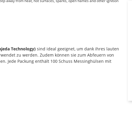
Keep away from heat, hot surfaces, sparks, open flames and other ignition
bjeda Technology)
sind ideal geeignet, um dank ihres lauten
verwendet zu werden. Zudem können sie zum Abfeuern von
en. Jede Packung enthält 100 Schuss Messinghülsen mit