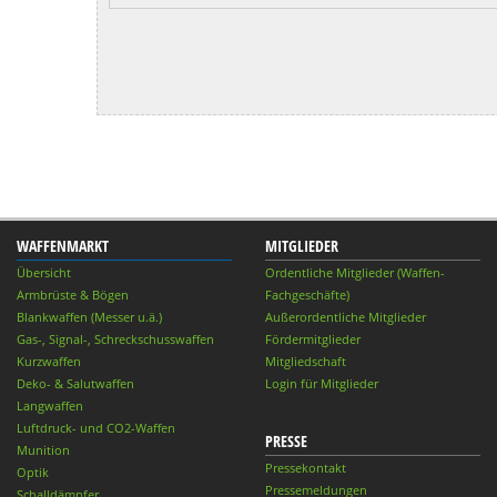
WAFFENMARKT
MITGLIEDER
Übersicht
Ordentliche Mitglieder (Waffen-
Armbrüste & Bögen
Fachgeschäfte)
Blankwaffen (Messer u.ä.)
Außerordentliche Mitglieder
Gas-, Signal-, Schreckschusswaffen
Fördermitglieder
Kurzwaffen
Mitgliedschaft
Deko- & Salutwaffen
Login für Mitglieder
Langwaffen
Luftdruck- und CO2-Waffen
PRESSE
Munition
Pressekontakt
Optik
Pressemeldungen
Schalldämpfer