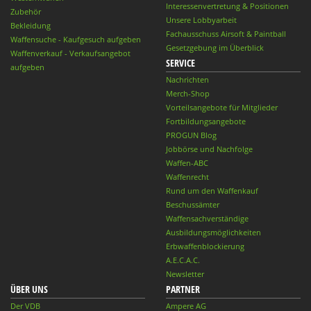
Interessenvertretung & Positionen
Zubehör
Unsere Lobbyarbeit
Bekleidung
Fachausschuss Airsoft & Paintball
Waffensuche - Kaufgesuch aufgeben
Gesetzgebung im Überblick
Waffenverkauf - Verkaufsangebot
SERVICE
aufgeben
Nachrichten
Merch-Shop
Vorteilsangebote für Mitglieder
Fortbildungsangebote
PROGUN Blog
Jobbörse und Nachfolge
Waffen-ABC
Waffenrecht
Rund um den Waffenkauf
Beschussämter
Waffensachverständige
Ausbildungsmöglichkeiten
Erbwaffenblockierung
A.E.C.A.C.
Newsletter
ÜBER UNS
PARTNER
Der VDB
Ampere AG