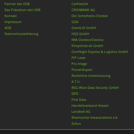
Partner des VDB
CarFleet24
Das Präsidium des VDB
CRONBANK AG
Kontakt
Der Sicherheits-Checker
Impressum
GGA
AGB
GrantLift GmbH
Datenschutzerklärung
HQS GmbH
IWA OutdoorClassics
KVoptimal.de GmbH
OverNight Express & Logistics GmbH
PiP Laser
Pro Image
ProvenExpert
Rechtliche Unterstützung
A.T.U.
BSG-Wüst Data Security GmbH
DPD
First Data
Handelsverband Hessen
Landbell AG
Rheinischer-Inkassodienst e.K.
Zukos