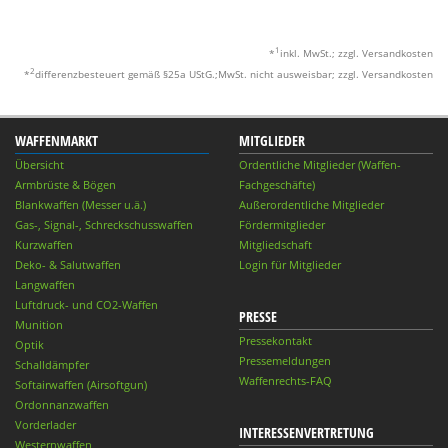
1
*
inkl. MwSt.; zzgl. Versandkosten
2
*
differenzbesteuert gemäß §25a UStG.;MwSt. nicht ausweisbar; zzgl. Versandkosten
WAFFENMARKT
MITGLIEDER
Übersicht
Ordentliche Mitglieder (Waffen-
Armbrüste & Bögen
Fachgeschäfte)
Blankwaffen (Messer u.ä.)
Außerordentliche Mitglieder
Gas-, Signal-, Schreckschusswaffen
Fördermitglieder
Kurzwaffen
Mitgliedschaft
Deko- & Salutwaffen
Login für Mitglieder
Langwaffen
Luftdruck- und CO2-Waffen
PRESSE
Munition
Pressekontakt
Optik
Pressemeldungen
Schalldämpfer
Waffenrechts-FAQ
Softairwaffen (Airsoftgun)
Ordonnanzwaffen
Vorderlader
INTERESSENVERTRETUNG
Westernwaffen