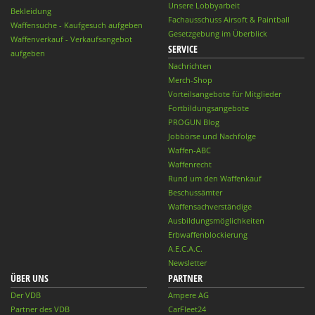
Unsere Lobbyarbeit
Bekleidung
Fachausschuss Airsoft & Paintball
Waffensuche - Kaufgesuch aufgeben
Gesetzgebung im Überblick
Waffenverkauf - Verkaufsangebot
SERVICE
aufgeben
Nachrichten
Merch-Shop
Vorteilsangebote für Mitglieder
Fortbildungsangebote
PROGUN Blog
Jobbörse und Nachfolge
Waffen-ABC
Waffenrecht
Rund um den Waffenkauf
Beschussämter
Waffensachverständige
Ausbildungsmöglichkeiten
Erbwaffenblockierung
A.E.C.A.C.
Newsletter
ÜBER UNS
PARTNER
Der VDB
Ampere AG
Partner des VDB
CarFleet24