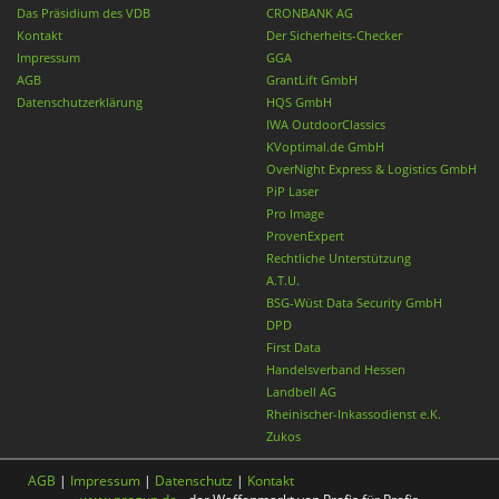
Das Präsidium des VDB
CRONBANK AG
Kontakt
Der Sicherheits-Checker
Impressum
GGA
AGB
GrantLift GmbH
Datenschutzerklärung
HQS GmbH
IWA OutdoorClassics
KVoptimal.de GmbH
OverNight Express & Logistics GmbH
PiP Laser
Pro Image
ProvenExpert
Rechtliche Unterstützung
A.T.U.
BSG-Wüst Data Security GmbH
DPD
First Data
Handelsverband Hessen
Landbell AG
Rheinischer-Inkassodienst e.K.
Zukos
AGB
|
Impressum
|
Datenschutz
|
Kontakt