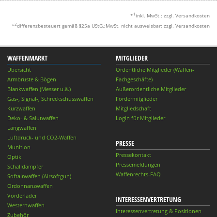
1
*
inkl. MwSt.; zzgl. Versandkosten
2
*
differenzbesteuert gemäß §25a UStG.;MwSt. nicht ausweisbar; zzgl. Versandkosten
WAFFENMARKT
MITGLIEDER
Übersicht
Ordentliche Mitglieder (Waffen-
Armbrüste & Bögen
Fachgeschäfte)
Blankwaffen (Messer u.ä.)
Außerordentliche Mitglieder
Gas-, Signal-, Schreckschusswaffen
Fördermitglieder
Kurzwaffen
Mitgliedschaft
Deko- & Salutwaffen
Login für Mitglieder
Langwaffen
Luftdruck- und CO2-Waffen
PRESSE
Munition
Pressekontakt
Optik
Pressemeldungen
Schalldämpfer
Waffenrechts-FAQ
Softairwaffen (Airsoftgun)
Ordonnanzwaffen
Vorderlader
INTERESSENVERTRETUNG
Westernwaffen
Interessenvertretung & Positionen
Zubehör