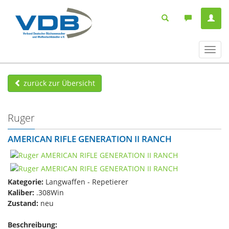
Navig
ein-/
zurück zur Übersicht
Ruger
AMERICAN RIFLE GENERATION II RANCH
Kategorie:
Langwaffen - Repetierer
Kaliber:
.308Win
Zustand:
neu
Beschreibung: