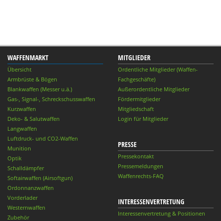
WAFFENMARKT
MITGLIEDER
Übersicht
Ordentliche Mitglieder (Waffen-
Armbrüste & Bögen
Fachgeschäfte)
Blankwaffen (Messer u.ä.)
Außerordentliche Mitglieder
Gas-, Signal-, Schreckschusswaffen
Fördermitglieder
Kurzwaffen
Mitgliedschaft
Deko- & Salutwaffen
Login für Mitglieder
Langwaffen
Luftdruck- und CO2-Waffen
PRESSE
Munition
Pressekontakt
Optik
Pressemeldungen
Schalldämpfer
Waffenrechts-FAQ
Softairwaffen (Airsoftgun)
Ordonnanzwaffen
Vorderlader
INTERESSENVERTRETUNG
Westernwaffen
Interessenvertretung & Positionen
Zubehör