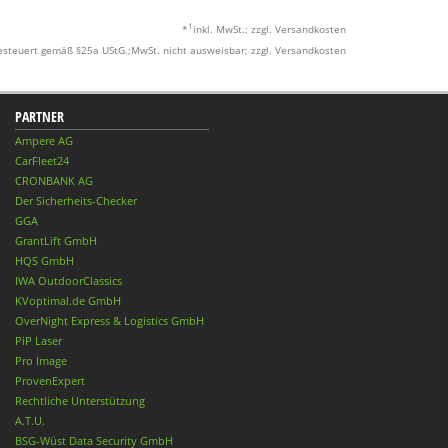
1
*
inkl. MwSt.; zzgl. Versandkosten
esteuert gemäß §25a UStG.;MwSt. nicht ausweisbar; zzgl. Versandkosten
PARTNER
Ampere AG
CarFleet24
CRONBANK AG
Der Sicherheits-Checker
GGA
GrantLift GmbH
HQS GmbH
IWA OutdoorClassics
KVoptimal.de GmbH
OverNight Express & Logistics GmbH
PiP Laser
Pro Image
ProvenExpert
Rechtliche Unterstützung
A.T.U.
BSG-Wüst Data Security GmbH