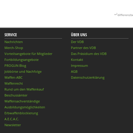
2
*
differenzb
SERVICE
ÜBER UNS
Nachrichten
Der VDB
Merch-Shop
Partner des VDB
Vorteilsangebote für Mitglieder
Das Präsidium des VDB
Fortbildungsangebote
Kontakt
PROGUN Blog
Impressum
Jobbörse und Nachfolge
AGB
Waffen-ABC
Datenschutzerklärung
Waffenrecht
Rund um den Waffenkauf
Beschussämter
Waffensachverständige
Ausbildungsmöglichkeiten
Erbwaffenblockierung
A.E.C.A.C.
Newsletter